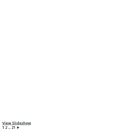
View Slideshow
1
2
...
21
►