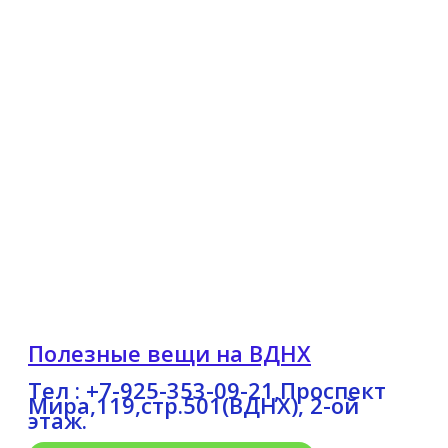
Полезные вещи на ВДНХ
Тел : +7-925-353-09-21,Проспект
Мира,119,стр.501(ВДНХ), 2-ой
этаж.