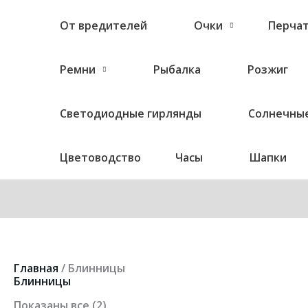
От вредителей
Очки
Перча
Ремни
Рыбалка
Розжиг
Светодиодные гирлянды
Солнечные
Цветоводство
Часы
Шапки
Цены:
Главная
/ Блинницы
по
Блинницы
возрастанию
Показаны все (2)