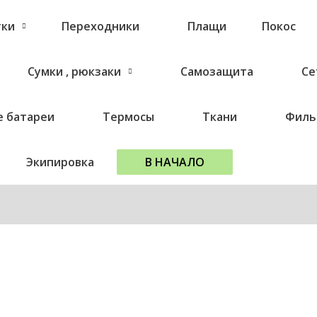
тки
Переходники
Плащи
Покос
Сумки , рюкзаки
Самозащита
Се
 батареи
Термосы
Ткани
Филь
Экипировка
В НАЧАЛО