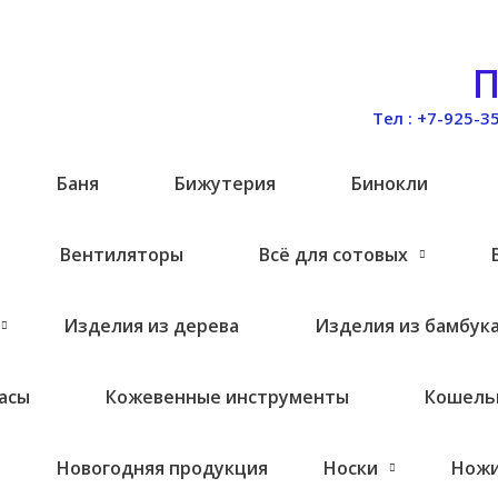
П
Тел : +7-925-3
и
Баня
Бижутерия
Бинокли
Вентиляторы
Всё для сотовых
Изделия из дерева
Изделия из бамбук
асы
Кожевенные инструменты
Кошель
Новогодняя продукция
Носки
Нож