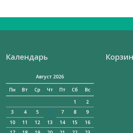
Искать:
Календарь
Корзи
Август 2026
Пн
Вт
Ср
Чт
Пт
Сб
Вс
1
2
3
4
5
6
7
8
9
10
11
12
13
14
15
16
17
18
19
20
21
22
23