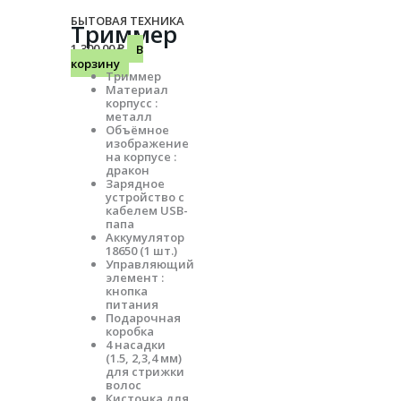
БЫТОВАЯ ТЕХНИКА
Триммер
1,300.00
₽
В
корзину
Триммер
Материал
корпусс :
металл
Объёмное
изображение
на корпусе :
дракон
Зарядное
устройство с
кабелем USB-
папа
Аккумулятор
18650 (1 шт.)
Управляющий
элемент :
кнопка
питания
Подарочная
коробка
4 насадки
(1.5, 2,3,4 мм)
для стрижки
волос
Кисточка для