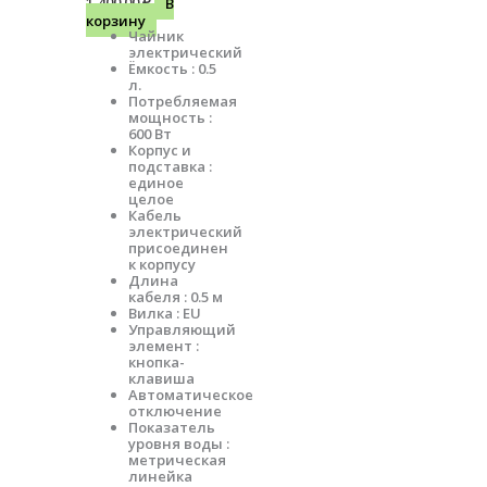
1,400.00
₽
В
корзину
Чайник
электрический
Ёмкость : 0.5
л.
Потребляемая
мощность :
600 Вт
Корпус и
подставка :
единое
целое
Кабель
электрический
присоединен
к корпусу
Длина
кабеля : 0.5 м
Вилка : EU
Управляющий
элемент :
кнопка-
клавиша
Автоматическое
отключение
Показатель
уровня воды :
метрическая
линейка