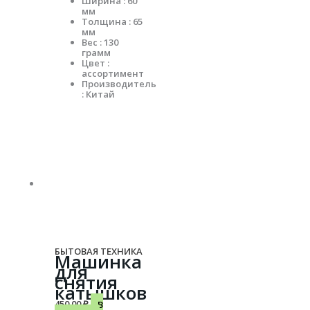
Ширина : 60
мм
Толщина : 65
мм
Вес : 130
грамм
Цвет :
ассортимент
Производитель
: Китай
БЫТОВАЯ ТЕХНИКА
Машинка
для
снятия
катышков
450.00
₽
В