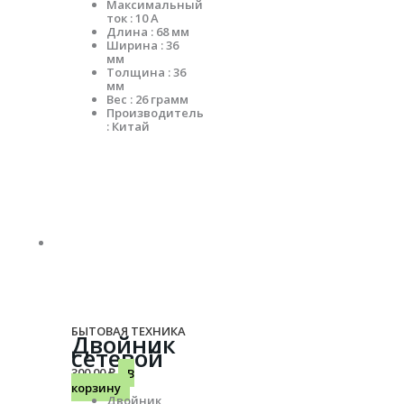
Максимальный
ток : 10 А
Длина : 68 мм
Ширина : 36
мм
Толщина : 36
мм
Вес : 26 грамм
Производитель
: Китай
БЫТОВАЯ ТЕХНИКА
Двойник
сетевой
300.00
₽
В
корзину
Двойник