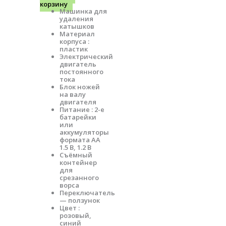
корзину
Машинка для
удаления
катышков
Материал
корпуса :
пластик
Электрический
двигатель
постоянного
тока
Блок ножей
на валу
двигателя
Питание : 2-е
батарейки
или
аккумуляторы
формата АА
1.5 В, 1.2 В
Съёмный
контейнер
для
срезанного
ворса
Переключатель
— ползунок
Цвет :
розовый,
синий