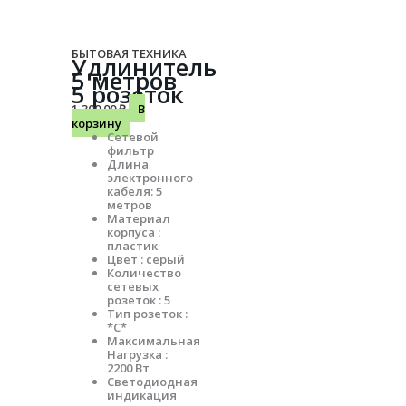
БЫТОВАЯ ТЕХНИКА
Удлинитель
5 метров
5 розеток
1,300.00
₽
В
корзину
Сетевой
фильтр
Длина
электронного
кабеля: 5
метров
Материал
корпуса :
пластик
Цвет : серый
Количество
сетевых
розеток : 5
Тип розеток :
*С*
Максимальная
Нагрузка :
2200 Вт
Светодиодная
индикация