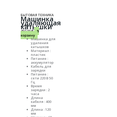
БЫТОВАЯ ТЕХНИКА
Машинка
удаляющая
катышки
450.00
₽
В
корзину
Машинка для
удаления
катышков
Материал :
пластик
Питание :
аккумулятор
Кабель для
зарядки
Питание :
сети 220 В 50
Гц
Время
зарядки : 2
часа
Длина
кабеля : 400
мм
Длина : 120
мм