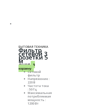
БЫТОВАЯ ТЕХНИКА
Фильтр
сетевой 3
розетки 5
м
450.00
₽
В
корзину
Сетевой
фильтр
Напряжение :
220 В
Частота тока
: 50 Гц
Максимальная
потребляемая
мощность :
1200 Вт