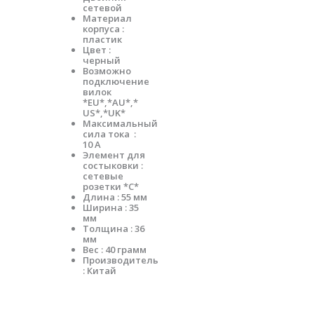
сетевой
Материал
корпуса :
пластик
Цвет :
черный
Возможно
подключение
вилок
*EU*,*AU*,*
US*,*UK*
Максимальный
сила тока :
10 А
Элемент для
состыковки :
сетевые
розетки *С*
Длина : 55 мм
Ширина : 35
мм
Толщина : 36
мм
Вес : 40 грамм
Производитель
: Китай