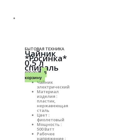
БЫТОВАЯ ТЕХНИКА
Чайник
*Росинка*
0.5 л
спираль
600.00
₽
В
корзину
Чайник
электрический
Материал
изделия :
пластик,
нержавеющая
сталь
Цвет :
фиолетовый
Мощность :
500 Ватт
Рабочее
напряжение :