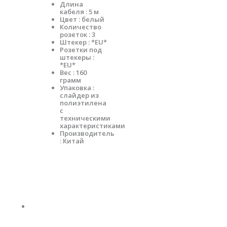
Длина
кабеля : 5 м
Цвет : белый
Количество
розеток : 3
Штекер : *EU*
Розетки под
штекеры :
*EU*
Вес : 160
грамм
Упаковка :
слайдер из
полиэтилена
с
техническими
характеристиками
Производитель
: Китай