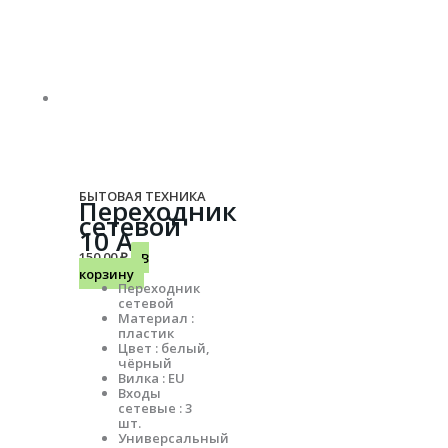
БЫТОВАЯ ТЕХНИКА
Переходник
сетевой
10 А
150.00
₽
В
корзину
Переходник
сетевой
Материал :
пластик
Цвет : белый,
чёрный
Вилка : EU
Входы
сетевые : 3
шт.
Универсальный