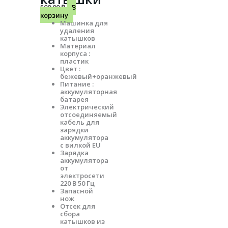
500.00
₽
В
корзину
Машинка для
удаления
катышков
Материал
корпуса :
пластик
Цвет :
бежевый+оранжевый
Питание :
аккумуляторная
батарея
Электрический
отсоединяемый
кабель для
зарядки
аккумулятора
с вилкой EU
Зарядка
аккумулятора
от
электросети
220 В 50 Гц
Запасной
нож
Отсек для
сбора
катышков из