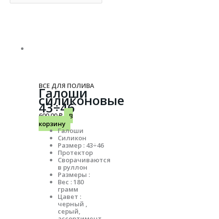
ВСЕ ДЛЯ ПОЛИВА
Галоши
силиконовые
43÷46
600.00
₽
В
корзину
Галоши
Силикон
Размер : 43÷46
Протектор
Сворачиваются
в руллон
Размеры :
Вес : 180
грамм
Цавет :
черный ,
серый,
ассортимент