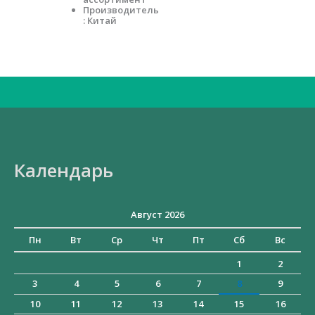
Производитель
: Китай
Искать:
Календарь
Август 2026
Пн
Вт
Ср
Чт
Пт
Сб
Вс
1
2
3
4
5
6
7
8
9
10
11
12
13
14
15
16