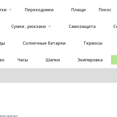
тки
Переходники
Плащи
Покос
Сумки , рюкзаки
Самозащита
С
ды
Солнечные батареи
Термосы
во
Часы
Шапки
Экипировка
аружено.