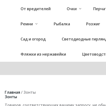
От вредителей
Очки
Перча
Ремни
Рыбалка
Розжиг
Сад и огород
Светодиодные гирлян
Фляжки из нержавейки
Цветоводст
Главная
/ Зонты
Зонты
Товаров, соответствующих вашему запросу, не обн