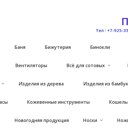
П
Тел : +7-925-3
и
Баня
Бижутерия
Бинокли
Вентиляторы
Всё для сотовых
Изделия из дерева
Изделия из бамбу
асы
Кожевенные инструменты
Кошель
Новогодняя продукция
Носки
Нож