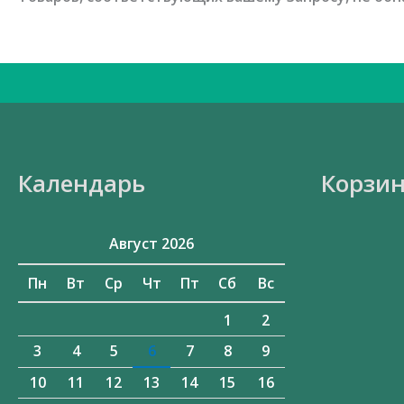
Искать:
Календарь
Корзи
Август 2026
Пн
Вт
Ср
Чт
Пт
Сб
Вс
1
2
3
4
5
6
7
8
9
10
11
12
13
14
15
16