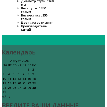
Диаметр ступы : 160
мм
Вес ступы : 1350
грамм
Вес пестика : 355
грамм
Цвет : ассортимент
Производитель :
Китай
Календарь
Август 2026
Пн
Вт
Ср
Чт
Пт
Сб
Вс
1
2
3
4
5
6
7
8
9
10
11
12
13
14
15
16
17
18
19
20
21
22
23
24
25
26
27
28
29
30
31
« Янв
ВВЕДИТЕ ВАШИ ДАННЫЕ