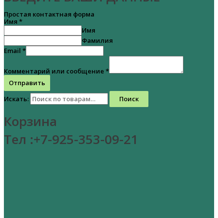
Простая контактная форма
Имя
*
Имя
Фамилия
Email
*
Комментарий или сообщение
*
Отправить
Искать:
Поиск
Корзина
Тел :+7-925-353-09-21