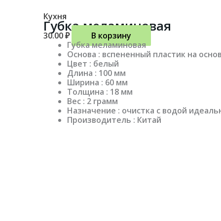
Кухня
Губка меламиновая
30.00
₽
В корзину
Губка меламиновая
Основа : вспененный пластик на ос
Цвет : белый
Длина : 100 мм
Ширина : 60 мм
Толщина : 18 мм
Вес : 2 грамм
Назначение : очистка с водой идеаль
Производитель : Китай