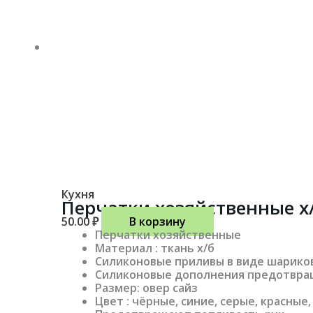
Кухня
Перчатки хозяйственные х
50.00
₽
В корзину
Перчатки хозяйственные
Материал : ткань х/б
Силиконовые приливы в виде шариков
Силиконовые дополнения предотвращ
Размер: овер сайз
Цвет : чёрные, синие, серые, красные