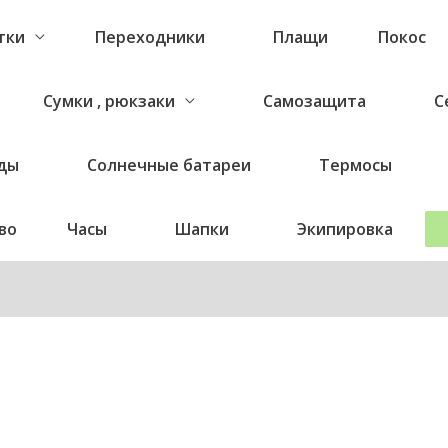
тки
Переходники
Плащи
Покос
Сумки , рюкзаки
Самозащита
С
ды
Солнечные батареи
Термосы
во
Часы
Шапки
Экипировка