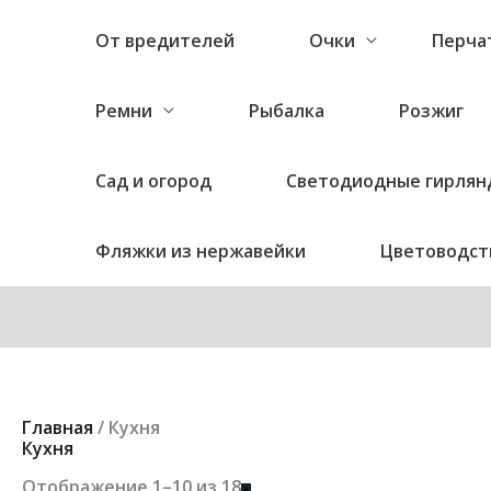
От вредителей
Очки
Перча
Ремни
Рыбалка
Розжиг
Сад и огород
Светодиодные гирлян
Фляжки из нержавейки
Цветоводст
Цены:
Главная
/ Кухня
по
Кухня
возрастанию
Отображение 1–10 из 18