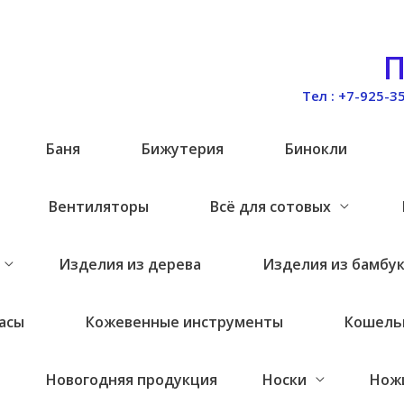
П
Тел : +7-925-3
и
Баня
Бижутерия
Бинокли
Вентиляторы
Всё для сотовых
Изделия из дерева
Изделия из бамбу
асы
Кожевенные инструменты
Кошель
Новогодняя продукция
Носки
Нож