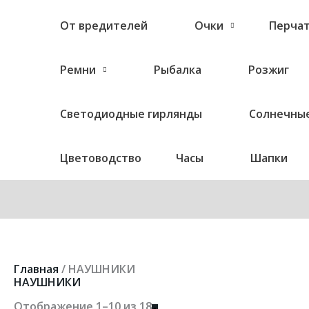
От вредителей
Очки
Перча
Ремни
Рыбалка
Розжиг
Светодиодные гирлянды
Солнечные
Цветоводство
Часы
Шапки
Цены:
Главная
/ НАУШНИКИ
по
НАУШНИКИ
возрастанию
Отображение 1–10 из 18