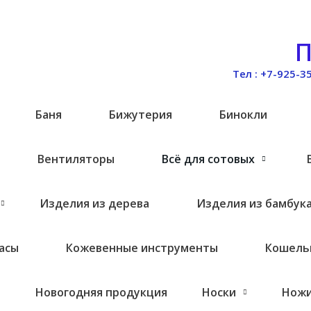
П
Тел : +7-925-3
и
Баня
Бижутерия
Бинокли
Вентиляторы
Всё для сотовых
Изделия из дерева
Изделия из бамбук
асы
Кожевенные инструменты
Кошель
Новогодняя продукция
Носки
Нож