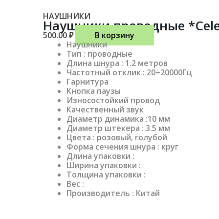
НАУШНИКИ
Наушники проводные *Cele
500.00
₽
В корзину
Наушники
Тип : проводные
Длина шнура : 1.2 метров
Частотный отклик : 20÷20000Гц
Гарнитура
Кнопка паузы
Износостойкий провод
Качественный звук
Диаметр динамика :10 мм
Диаметр штекера : 3.5 мм
Цвета : розовый, голубой
Форма сечения шнура : круг
Длина упаковки :
Ширина упаковки :
Толщина упаковки :
Вес :
Производитель : Китай