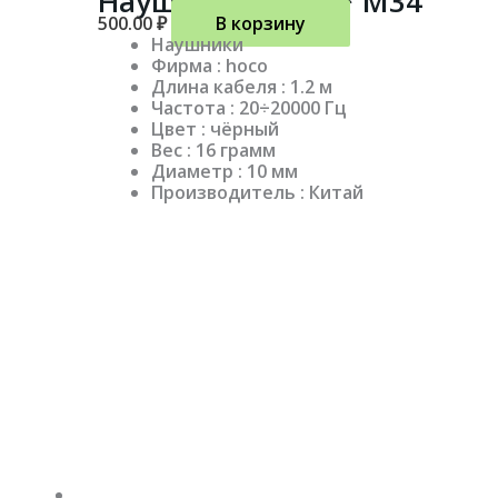
Наушники *hoco* M34
500.00
₽
В корзину
Наушники
Фирма : hoco
Длина кабеля : 1.2 м
Частота : 20÷20000 Гц
Цвет : чёрный
Вес : 16 грамм
Диаметр : 10 мм
Производитель : Китай