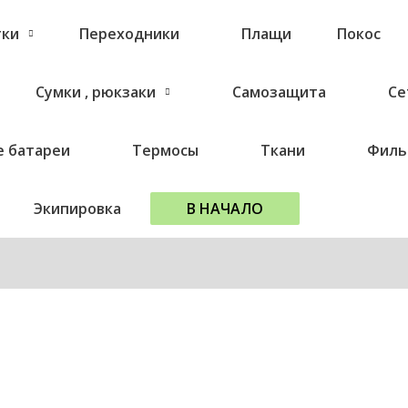
тки
Переходники
Плащи
Покос
Сумки , рюкзаки
Самозащита
Се
 батареи
Термосы
Ткани
Филь
Экипировка
В НАЧАЛО