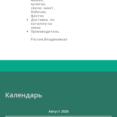
мишка ,
хулиган,
свечи, закат ,
бабочки,
фаэтон
Доставка : по
каталогу на
заказ
Производитель
:
Россия,Владикавказ
Искать:
Календарь
Август 2026