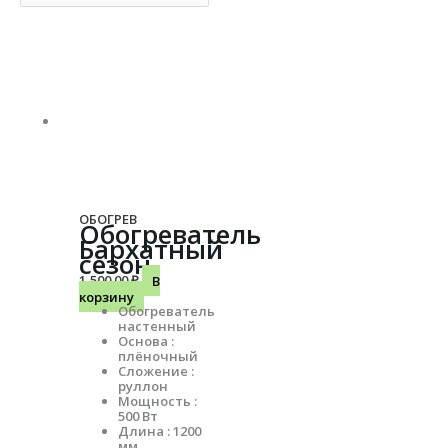
ОБОГРЕВ
Обогреватель
Бархатный
сезон
1,500.00
₽
В
корзину
Обогреватель
настенный
Основа :
плёночный
Сложение :
руллон
Мощность :
500 Вт
Длина : 1200
мм