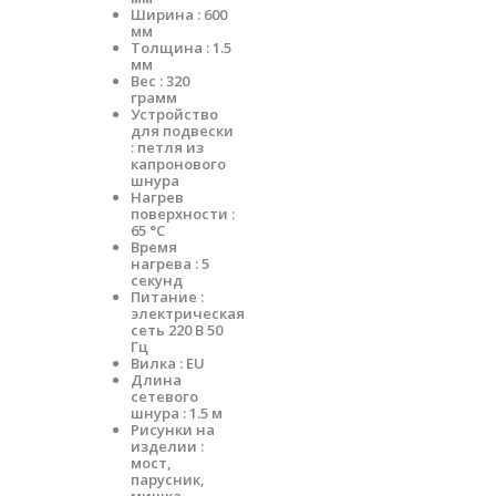
Ширина : 600
мм
Толщина : 1.5
мм
Вес : 320
грамм
Устройство
для подвески
: петля из
капронового
шнура
Нагрев
поверхности :
65 °С
Время
нагрева : 5
секунд
Питание :
электрическая
сеть 220 В 50
Гц
Вилка : EU
Длина
сетевого
шнура : 1.5 м
Рисунки на
изделии :
мост,
парусник,