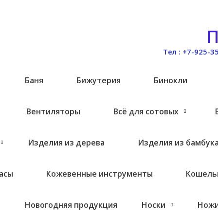
П
Тел : +7-925-3
и
Баня
Бижутерия
Бинокли
Вентиляторы
Всё для сотовых
Изделия из дерева
Изделия из бамбук
асы
Кожевенные инструменты
Кошель
Новогодняя продукция
Носки
Нож