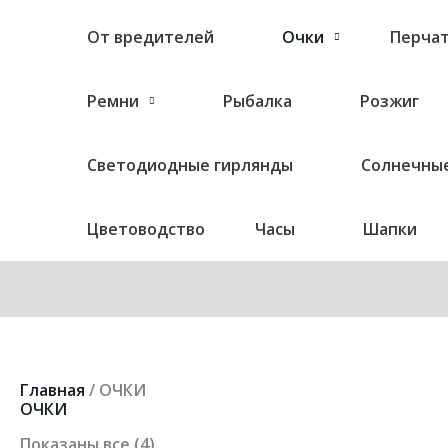
От вредителей
Очки
Перча
Ремни
Рыбалка
Розжиг
Светодиодные гирлянды
Солнечные
Цветоводство
Часы
Шапки
Цены:
Главная
/ ОЧКИ
по
ОЧКИ
возрастанию
Показаны все (4)