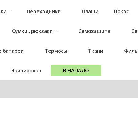
тки
Переходники
Плащи
Покос
Сумки , рюкзаки
Самозащита
Се
 батареи
Термосы
Ткани
Филь
Экипировка
В НАЧАЛО