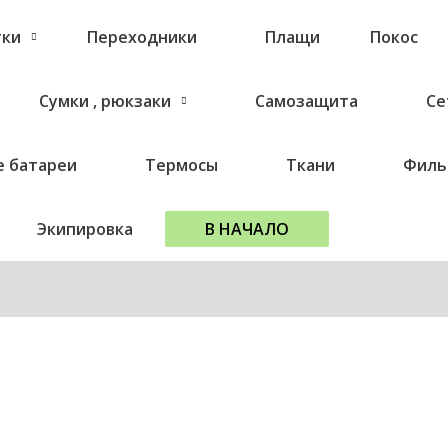
тки
Переходники
Плащи
Покос
Сумки , рюкзаки
Самозащита
Се
 батареи
Термосы
Ткани
Филь
Экипировка
В НАЧАЛО