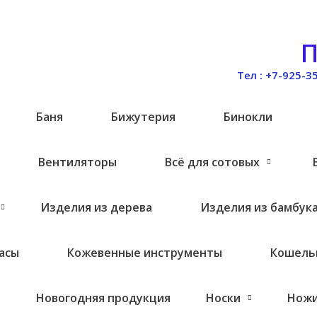
П
Тел : +7-925-3
и
Баня
Бижутерия
Бинокли
Вентиляторы
Всё для сотовых
Изделия из дерева
Изделия из бамбук
асы
Кожевенные инструменты
Кошель
Новогодняя продукция
Носки
Нож