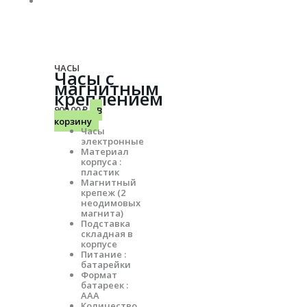
ЧАСЫ
Часы с
магнитным
креплением
900.00
₽
В
корзину
Часы
электронные
Материал
корпуса :
пластик
Магнитный
крепеж (2
неодимовых
магнита)
Подставка
складная в
корпусе
Питание :
батарейки
Формат
батареек :
ААА
Количество