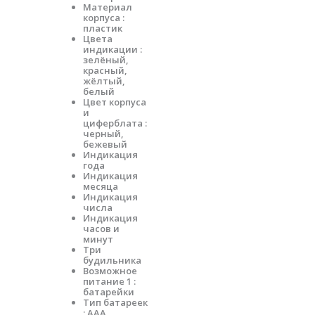
Материал
корпуса :
пластик
Цвета
индикации :
зелёный,
красный,
жёлтый,
белый
Цвет корпуса
и
циферблата :
черный,
бежевый
Индикация
года
Индикация
месяца
Индикация
числа
Индикация
часов и
минут
Три
будильника
Возможное
питание 1 :
батарейки
Тип батареек
: ААА