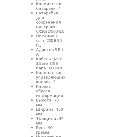
Количество
батареек : 4
Батарейка
для
сохранения
настроек :
CR2032/5004LC
Питание 2:
сеть 220 В 50
Гц
Адаптер 5 В 1
А
Кабель : Jack
3.5 мм-USB-
папа 1000 мм
Количество
управляющих
кнопок : 3
Кнопка
сброса
информации
Высота : 70
мм
Ширина : 150
мм
Толщина : 47
мм
Вес : 190
грамм
Инструкция