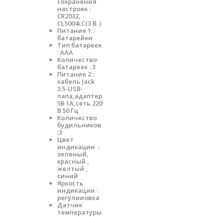
сохранения
настроек :
CR2032,
CL5004LC(3 B. )
Питание 1 :
батарейки
Тип батареек
: ААА
Количество
батареек : 3
Питание 2 :
кабель Jack
3.5-USB-
папа,адаптер
5В 1А,сеть 220
В 50 Гц
Количество
будильников
:3
Цвет
индикации :
зеленый,
красный ,
желтый ,
синий
Яркость
индикации :
регулииовка
Датчик
температуры