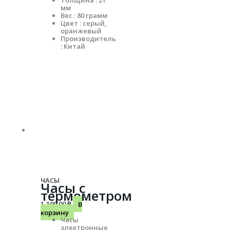
Толщина : 21
мм
Вес : 80 грамм
Цвет : серый,
оранжевый
Производитель
: Китай
ЧАСЫ
Часы с
термометром
1,100.00
₽
В
корзину
Часы
электронные