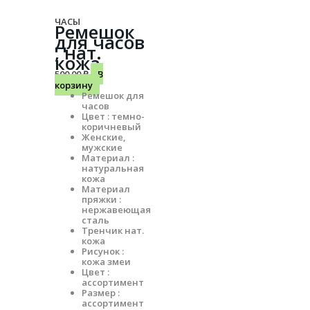
ЧАСЫ
Ремешок
для часов
, нат.
кожа
500.00
₽
В
корзину
Ремешок для
часов
Цвет : темно-
коричневый
Женские,
мужские
Материал :
натуральная
кожа
Материал
пряжки :
нержавеющая
сталь
Тренчик нат.
кожа
Рисунок :
кожа змеи
Цвет :
ассортимент
Размер :
ассортимент