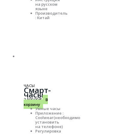
на русском
языке
Производитель
: Китай
ЧАСЫ
Смарт-
часы
2,500.00
₽
В
корзину
Умные часы
Приложение :
Coolwear(необходимо
установить
на телефоне)
Регулировка