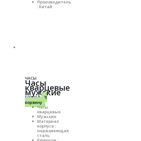
Производитель
: Китай
ЧАСЫ
Часы
кварцевые
мужские
500.00
₽
В
корзину
Часы
кварцевые
Мужские
Материал
корпуса :
нержавеющая
сталь
Ремешок :