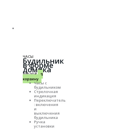
ЧАСЫ
Будильник
в форме
домика
300.00
₽
В
корзину
Часы с
будильником
Стрелочная
индикация
Переключатель
: включения
и
выключения
будильника
Ручка
установки