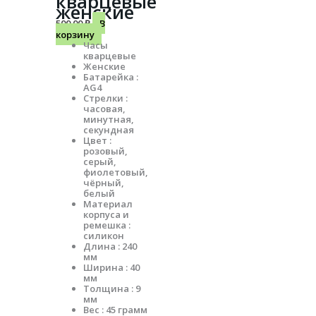
кварцевые
женские
500.00
₽
В
корзину
Часы
кварцевые
Женские
Батарейка :
AG4
Стрелки :
часовая,
минутная,
секундная
Цвет :
розовый,
серый,
фиолетовый,
чёрный,
белый
Материал
корпуса и
ремешка :
силикон
Длина : 240
мм
Ширина : 40
мм
Толщина : 9
мм
Вес : 45 грамм