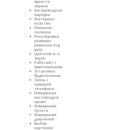
яркости
экрана
Беспроводная
зарядка
Материал :
пластик
Ремешок :
силикон
Регулировка
размера
ремешка под
руку
Цветной ж. к.
экран
Работают с
приложением
Установка
будильников
Связь с
камерой
телефона
Измерение
кислорода в
крови
Измерение
пульса
Измерение
давления
Выбор
картинки