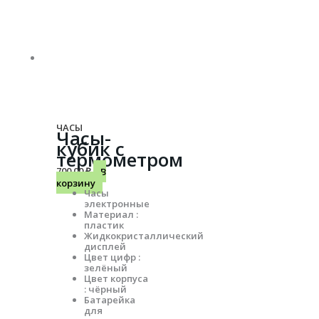
ЧАСЫ
Часы-
кубик с
термометром
700.00
₽
В
корзину
Часы
электронные
Материал :
пластик
Жидкокристаллический
дисплей
Цвет цифр :
зелёный
Цвет корпуса
: чёрный
Батарейка
для