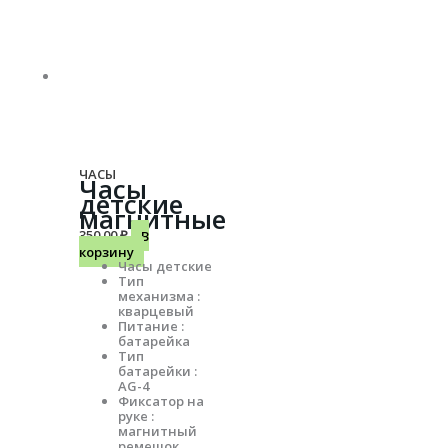
ЧАСЫ
Часы
детские
магнитные
350.00
₽
В
корзину
Часы детские
Тип
механизма :
кварцевый
Питание :
батарейка
Тип
батарейки :
АG-4
Фиксатор на
руке :
магнитный
ремешок