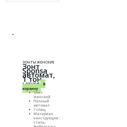
ЗОНТЫ ЖЕНСКИЕ
Зонт
Sponsa
автомат,
1 тон
1,600.00
₽
В
корзину
Зонт
женский
Полный
автомат
7 спиц
Материал
конструкции :
сталь,
фибергласс