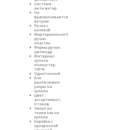
Система :
анти ветер
Не
выворачивается
ветром
Ручка с
кнопкой
Мартериального
ручки :
пластик
Форма ручки :
цилиндр
Материал
купола :
полиэстер
100 %
Однотонный
Еле
различимые
узоры на
куполе
Цвет :
ассортимент,
6 тонов
Чехол из
ткани как на
куполе
Коробка с
прозрачной