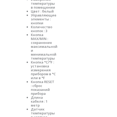
температуры
в помещении
Цвет : белый
Управляющие
элементы :
кнопки
Количество
кнопок : 3
Кнопка
MAX/MIN :
сохранение
максимальной
и
минимальной
температуры
Кнопка °C/°F :
установка
измерения
прибором в °С
или в °F
Кнопка RESET
: сброс
показаний
прибора
Длина
кабеля : 1
метр
Датчик
температуры