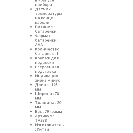
в корпусе
прибора
Датчик
температуры
на конце
кабеля
Питание :
батарейки
Формат
батарейки :
ААА
Количество
батареек : 1
Крепёж для
подвески
Встроенная
подставка
Индикация
знака минус
Длина : 125
мм
Ширина : 70
мм
Толщина : 20
мм
Вес : 79 грамм
Артикул :
TA338
Изготовитель
: Китай