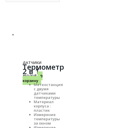
ДАТЧИКИ
Термометр
2 в 1
850.00
₽
В
корзину
Метеостанция
с двумя
датчиками
температуры
Материал
корпуса :
пластик
Измерение
температуры
за окном
Измерение