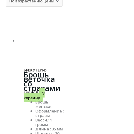
БИЖУТЕРИЯ
Брошь
веточка
со
стразами
100.00
₽
В
корзину
Брошь
женская
Оформление :
стразы
Вес : 4.11
грамм
Длина : 35 мм
Ширина : 20