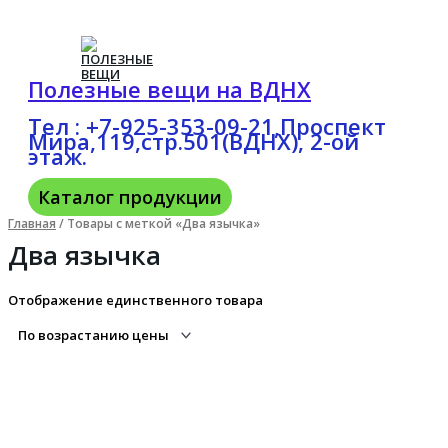
Каталог
Перейти
Искать:
к
продукции
содержимому
Полезные вещи на ВДНХ
Тел : +7-925-353-09-21,Проспект
Мира,119,стр.501(ВДНХ), 2-ой
этаж.
Каталог продукции
Главная
/ Товары с меткой «Два язычка»
Два язычка
Отображение единственного товара