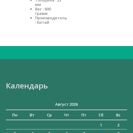
Толщина : 25
мм
Вес : 600
грамм
Производитель
: Китай
Искать:
Календарь
Август 2026
Пн
Вт
Ср
Чт
Пт
Сб
Вс
1
2