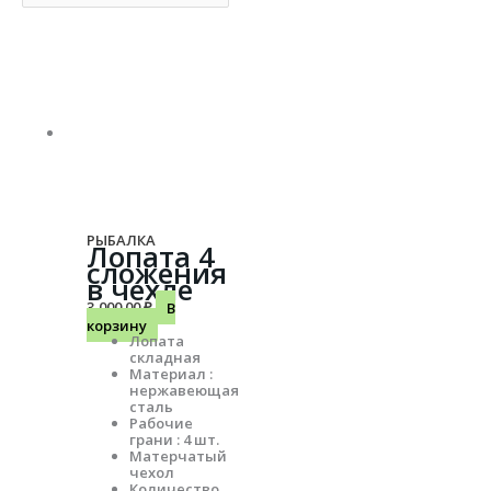
РЫБАЛКА
Лопата 4
сложения
в чехле
3,000.00
₽
В
корзину
Лопата
складная
Материал :
нержавеющая
сталь
Рабочие
грани : 4 шт.
Матерчатый
чехол
Количество