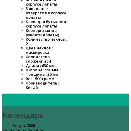
корпусе лопаты
3 овальных
отверстия в корпусе
лопаты
Ключ для бутылок в
корпусе лопаты
Кернер(в конце
рукояти лопаты)
Количество чехлов :
2
Цвет чехлов :
маскировка
Количество
сложений : 4
Длина : 630 мм
Ширина : 110 мм
Толщина : 30 мм
Вес : 500 грамм
Производитель :
Китай
Календарь
Август 2026
Пн
Вт
Ср
Чт
Пт
Сб
Вс