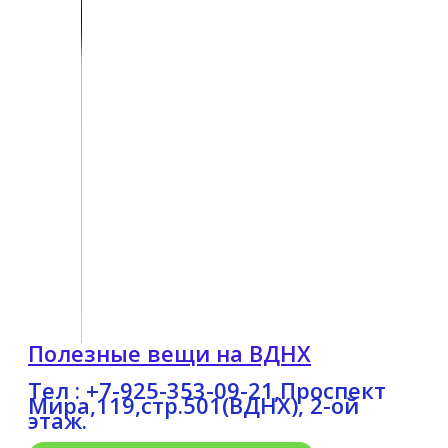
Полезные вещи на ВДНХ
Тел : +7-925-353-09-21,Проспект
Мира,119,стр.501(ВДНХ), 2-ой
этаж.