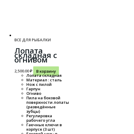
ВСЕ ДЛЯ РЫБАЛКИ
Лопата
складная с
огнивом
2,500.00
₽
В корзину
Лопата складная
Материал : сталь
Нож с пилой
Гарпун
Огниво
Пила на боковой
поверхности лопаты
(разведённые
зубцы)
Регулировка
рабочего угла
Гаечные ключи в
корпусе (3 шт)
Боковой нож : в