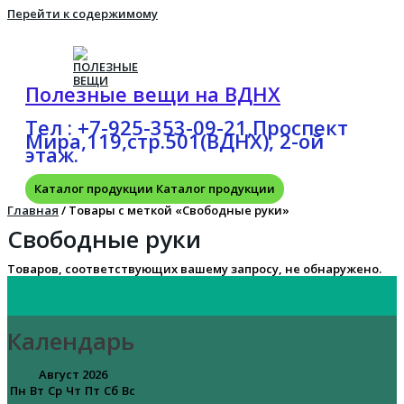
Перейти к содержимому
Полезные вещи на ВДНХ
Тел : +7-925-353-09-21,Проспект
Мира,119,стр.501(ВДНХ), 2-ой
этаж.
Каталог продукции
Каталог продукции
Главная
/ Товары с меткой «Свободные руки»
Свободные руки
Товаров, соответствующих вашему запросу, не обнаружено.
Календарь
Август 2026
Пн
Вт
Ср
Чт
Пт
Сб
Вс