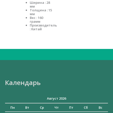
Ширина : 28
мм
Толщина : 15
мм
Вес : 160
грамм
Производитель
: Китай
Искать:
Календарь
Август 2026
Пн
Вт
Ср
Чт
Пт
Сб
Вс