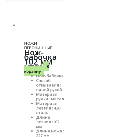
НОЖИ
ПЕРОЧИННЫЕ
Нож-
бабочка
102 мм
1,000.00
₽
В
корзину
Нож-бабочка
Способ
откываеия :
одной рукой
Материал
ручки : метал
Материал
лезвия : 420
сталь
Длина
лезвия :102
мм
Длина ножа :
227 мм