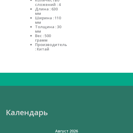
Количество
сложений : 4
Длина : 630
мм
Ширина : 110
мм
Толщина : 30
мм
Вес : 500
грамм
Производитель
: Китай
Искать:
Календарь
Август 2026