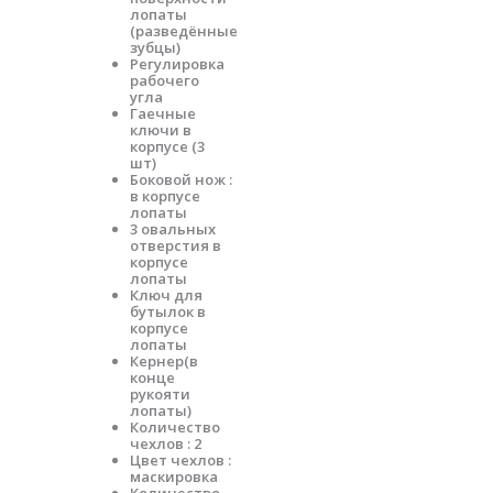
лопаты
(разведённые
зубцы)
Регулировка
рабочего
угла
Гаечные
ключи в
корпусе (3
шт)
Боковой нож :
в корпусе
лопаты
3 овальных
отверстия в
корпусе
лопаты
Ключ для
бутылок в
корпусе
лопаты
Кернер(в
конце
рукояти
лопаты)
Количество
чехлов : 2
Цвет чехлов :
маскировка