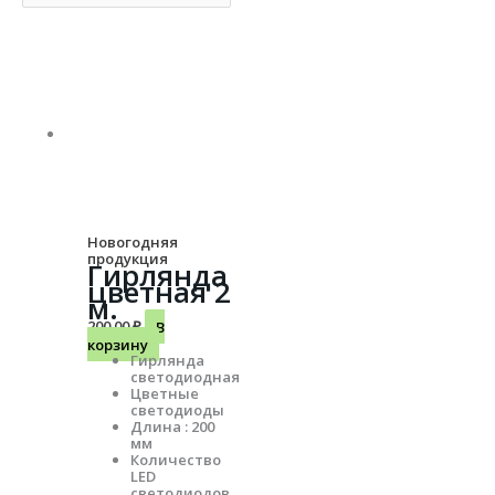
Новогодняя
продукция
Гирлянда
цветная 2
м.
200.00
₽
В
корзину
Гирлянда
светодиодная
Цветные
светодиоды
Длина : 200
мм
Количество
LED
светодиодов