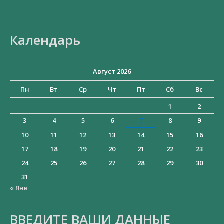
Искать:
Календарь
Август 2026
Пн
Вт
Ср
Чт
Пт
Сб
Вс
1
2
3
4
5
6
7
8
9
10
11
12
13
14
15
16
17
18
19
20
21
22
23
24
25
26
27
28
29
30
31
« Янв
ВВЕДИТЕ ВАШИ ДАННЫЕ