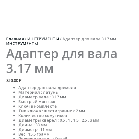
Перейти
к
содержимому
Количество
товара
Адаптер
для
вала
Главная
/
ИНСТРУМЕНТЫ
/ Адаптер для вала 3.17 мм
3.17
ИНСТРУМЕНТЫ
мм
Адаптер для вала
3.17 мм
850.00
₽
Адаптер для вала дремеля
Материал : латунь
Диаметр вала : 3.17 мм
Быстрый монтаж
Ключ в комплекте
Тип ключа : шестигранник 2 мм
Количество хомутиков
Диаметры сверел : 0.5 , 1 , 1.5 , 2.5 , 3 мм
Длина : 33 мм
Диаметр : 11 мм
Вес : 15.5 грамм
Производитель : Китай