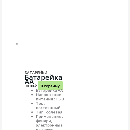
БАТАРЕЙКИ
Батарейка
АА
30.00
₽
В корзину
Батарейка АА
Напряжение
питания : 1.5 В
Ток :
постоянный
Тип : солевая
Применение :
фонари,
электронные
игрушки,