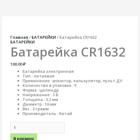
Перейти
Количество
к
товара
содержимому
Батарейка
CR1632
Главная
/
БАТАРЕЙКИ
/ Батарейка CR1632
БАТАРЕЙКИ
Батарейка CR1632
100.00
₽
Батарейка электронная
Тип : литиевая
Применение : монитор, калькулятор, пульт ДУ
Количество в упаковке : 5
Форма : цилиндр
Напряжение : 3 В
Толщина : 3.2 мм
Диаметр : 16 мм
Вес : 3 грамм
Производитель : Китай
В корзину