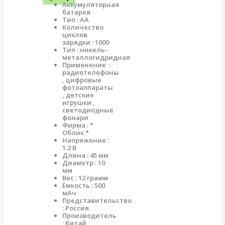
Аккумуляторная
батарея
Тип : АА
Количество
циклов
зарядки : 1000
Тип : никель-
металлогидридная
Применение :
радиотелефоны
, цифровые
фотоаппараты
, детские
игрушки ,
светодиодные
фонари
Фирма : *
Облик *
Напряжение :
1.2 В
Длина : 45 мм
Диаметр : 10
мм
Вес : 12 грамм
Ёмкость : 500
мАч
Представительство
: Россия
Производитель
: Китай