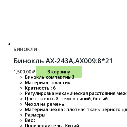
БИНОКЛИ
Бинокль AX-243A,AX009:8*21
1,500.00
₽
В корзину
Бинокль компактный
Материал : пластик
Кратность : 6
Регулировка механическая расстояния меж
Цвет : желтый, темно-синий, белый
Чехол на ремень
Материал чехла : плотная ткань черного ц
Размеры :
Вес :
Производитель : Китай