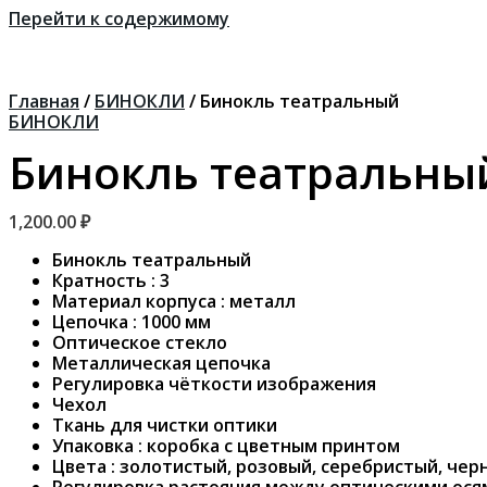
Перейти к содержимому
Главная
/
БИНОКЛИ
/ Бинокль театральный
БИНОКЛИ
Бинокль театральны
1,200.00
₽
Бинокль театральный
Кратность : 3
Материал корпуса : металл
Цепочка : 1000 мм
Оптическое стекло
Металлическая цепочка
Регулировка чёткости изображения
Чехол
Ткань для чистки оптики
Упаковка : коробка с цветным принтом
Цвета : золотистый, розовый, серебристый, че
Регулировка растояния между оптическими ос