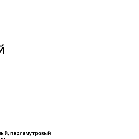
й
рный, перламутровый
ями