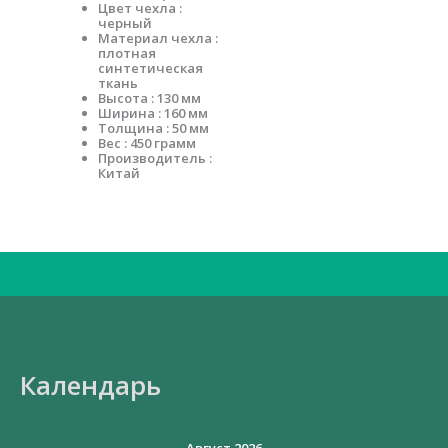
Цвет чехла :
черный
Материал чехла :
плотная
синтетическая
ткань
Высота : 130 мм
Ширина : 160 мм
Толщина : 50 мм
Вес : 450 грамм
Производитель :
Китай
Искать:
Календарь