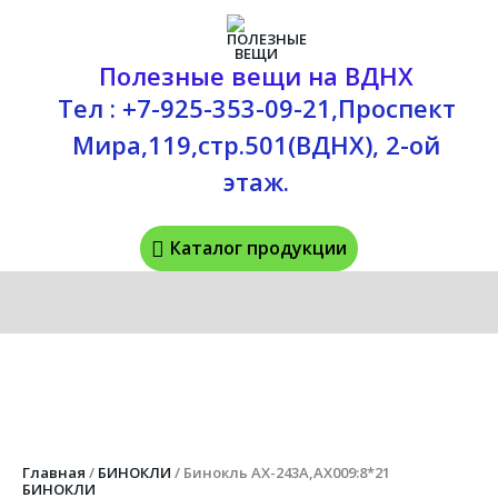
Перейти
Каталог
к
содержимому
продукции
Полезные вещи на ВДНХ
Тел : +7-925-353-09-21,Проспект
Мира,119,стр.501(ВДНХ), 2-ой
этаж.
Каталог продукции
Количество
товара
Бинокль
AX-
243A,AX009:8*21
Главная
/
БИНОКЛИ
/ Бинокль AX-243A,AX009:8*21
БИНОКЛИ