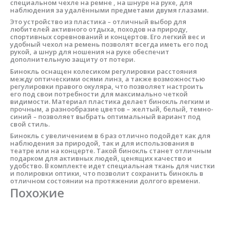
специальном чехле на ремне , на шнуре на руке, для
наблюдения за удалёнными предметами двумя глазами.
Это устройство из пластика – отличный выбор для
любителей активного отдыха, походов на природу,
спортивных соревнований и концертов. Его легкий вес и
удобный чехол на ремень позволят всегда иметь его под
рукой, а шнур для ношения на руке обеспечит
дополнительную защиту от потери.
Бинокль оснащен колесиком регулировки расстояния
между оптическими осями линз, а также возможностью
регулировки правого окуляра, что позволяет настроить
его под свои потребности для максимально четкой
видимости. Материал пластика делает бинокль легким и
прочным, а разнообразие цветов – желтый, белый, темно-
синий – позволяет выбрать оптимальный вариант под
свой стиль.
Бинокль с увеличением в 6 раз отлично подойдет как для
наблюдения за природой, так и для использования в
театре или на концерте. Такой бинокль станет отличным
подарком для активных людей, ценящих качество и
удобство. В комплекте идет специальная ткань для чистки
и полировки оптики, что позволит сохранить бинокль в
отличном состоянии на протяжении долгого времени.
Похожие