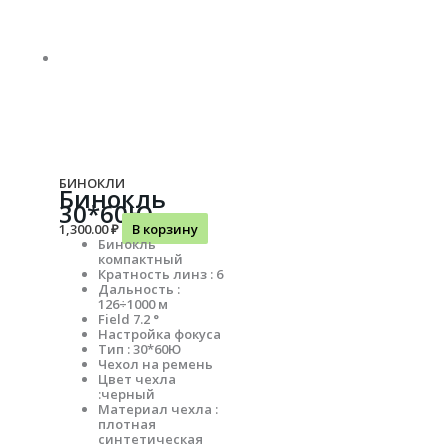
БИНОКЛИ
Бинокль
30*60Ю
1,300.00
₽
В корзину
Бинокль
компактный
Кратность линз : 6
Дальность :
126÷1000 м
Field 7.2 °
Настройка фокуса
Тип : 30*60Ю
Чехол на ремень
Цвет чехла
:черный
Материал чехла :
плотная
синтетическая