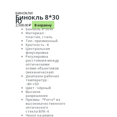
БИНОКЛИ
Бинокль 8*30
Ю
2,500.00
₽
В корзину
Бинокль 8*30 Ю
Материал :
пластик, сталь
Тип : призменный
Кратность : 6
Центральная
фокусировка
Регулировка
расстояния между
оптическими
осями объективов
(механическая)
Диапазон рабочих
температур :
-40÷+50
Цвет : чёрный
Высокое
разрешение
Призмы : *Porro* из
высококачественного
оптического
стекла ВЛК-4
Чехол на ремне