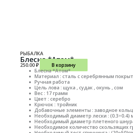
РЫБАЛКА
Блесна *Атом*
250.00
₽
В корзину
Блесна *Атом*
Материал : сталь с серебрянным покры
Ручная работа
Цель лова : щука , судак , окунь , сом
Вес : 17 грамм
Цвет : серебро
Крючок : тройник
Добавочные элементы : заводное кольц
Необходимый диаметр лески : (0.3÷0.4) 
Необходимый диаметр плетеного шнура :
Необходимое количество скользящих гру
Необходимый тест спиннинга : (20÷50)г