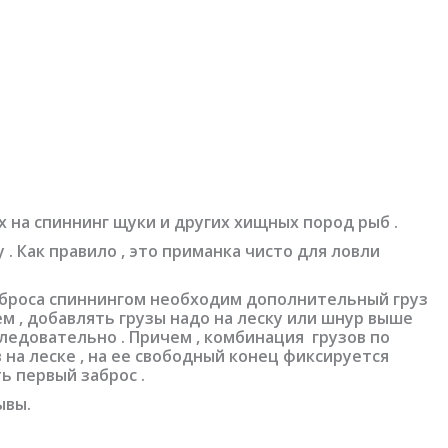
 на спиннинг щуки и других хищных пород рыб .
 Как правило , это приманка чисто для ловли
 заброса спиннингом необходим дополнительный груз
ем , добавлять грузы надо на леску или шнур выше
оследовательно . Причем , комбинация грузов по
 на леске , на ее свободный конец фиксируется
ь первый заброс .
ывы.