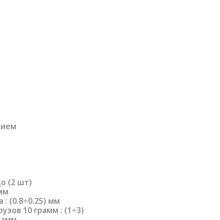
тием
о (2 шт)
мм
 (0.8÷0.25) мм
зов 10 грамм : (1÷3)
рамм