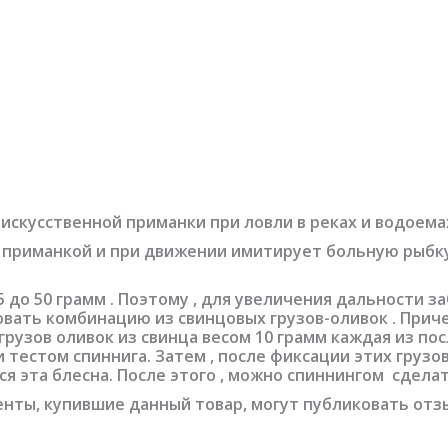
искусственной приманки при ловли в реках и водоемах
приманкой и при движении имитирует больную рыбку .
 15 до 50 грамм . Поэтому , для увеличения дальности
зовать комбинацию из свинцовых грузов-оливок . Прич
4 грузов оливок из свинца весом 10 грамм каждая из п
 тестом спиннига. Затем , после фиксации этих грузов
я эта блесна. После этого , можно спиннингом сделат
нты, купившие данный товар, могут публиковать отз