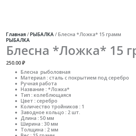
Перейти
к
содержимому
Количество
товара
Блесна
Главная
/
РЫБАЛКА
/ Блесна *Ложка* 15 грамм
*Ложка*
РЫБАЛКА
15
Блесна *Ложка* 15 
грамм
250.00
₽
Блесна рыболовная
Материал : сталь с покрытием под серебро
Ручная работа
Название : *Ложка*
Тип : колеблющаяся
Цвет : серебро
Количество тройников : 1
Заводное кольцо : 2 шт.
Длина : 50 мм
Ширина : 30 мм
Толщина : 2 мм
Вес : 15 грамм