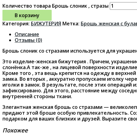
Количество товара Брошь слоник , стразы
В корзину
Категория:
БИЖУТЕРИЯ
Метка:
Брошь женская с була
Описание
Отзывы (0)
Брошь слоник со стразами используется для украше
Это изделие-женская бижутерия . Причем, украшение
слонёнка.А так-же , на лицевой поверхности изделие
Кроме того , эта вещь крепится на одежду в верхней
замка. Во вторых , аккуратно пропускаем иголку чер
иголки в замок. В результате, после этих операций 
зафиксировано. Для этого, расстояние между сосед
внутренней стороны ткани.
Элегантная женская брошь со стразами — великолеп
придают этой броше особую привлекательность. Соз
подарком для ваших близких и друзей. Выразите св
Похожее