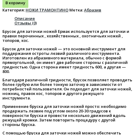
В корзину
Категория:
НОЖИ ТРАМОНТИНО
Метка:
Абразив
Описание
Отзывы (0)
Брусок для заточки ножей Ермак используется для заточки и
правки перочинных , хозяйственных , охотничьих ножей ,
топоров, кос.
Брусок для заточки ножей — это основной инструмент для
поддержания остроты лезвий различного инструмента.
Изготовлен из абразивного материала, обычно с формой
прямоугольной, он имеет две рабочие стороны с различной
гридностью. Одна сторона имеет гридность 600, а другая —
800.
Благодаря различной гридности, брусок позволяет проводить
более грубую или более тонкую заточку в зависимости от
потребностей пользователя. Он подходит для заточки ножей,
ножниц, правок кос, топоров и другого режущего
инструмента.
Применение бруска для заточки ножей просто: необходимо
продержать лезвие под углом около 20-30 градусов к
поверхности бруска и провести несколько движений вдоль
режущей кромки. Затем повторить процедуру с другой
стороны бруска.
С помощью бруска для заточки ножей можно обеспечить