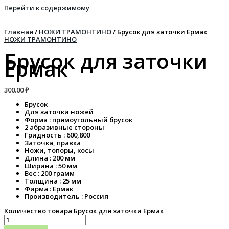
Перейти к содержимому
Главная
/
НОЖИ ТРАМОНТИНО
/ Брусок для заточки Ермак
НОЖИ ТРАМОНТИНО
Брусок для заточки
Ермак
300.00
₽
Брусок
Для заточки ножей
Форма : прямоугольный брусок
2 абразивные стороны
Гридность : 600,800
Заточка, правка
Ножи, топоры, косы
Длина : 200 мм
Ширина : 50 мм
Вес : 200 грамм
Толщина : 25 мм
Фирма : Ермак
Производитель : Россия
Количество товара Брусок для заточки Ермак