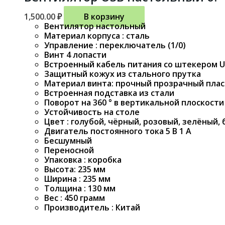
1,500.00
₽
В корзину
Вентилятор настольный
Материал корпуса : сталь
Управление : переключатель (1/0)
Винт 4 лопасти
Встроенный кабель питания со штекером US
Защитный кожух из стального прутка
Материал винта: прочный прозрачный пла
Встроенная подставка из стали
Поворот на 360 ° в вертикальной плоскости
Устойчивость на столе
Цвет : голубой, чёрный, розовый, зелёный,
Двигатель постоянного тока 5 В 1 А
Бесшумный
Переносной
Упаковка : коробка
Высота: 235 мм
Ширина : 235 мм
Толщина : 130 мм
Вес : 450 грамм
Производитель : Китай