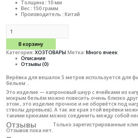
Толщина : 10 мм
Вес : 150 грамм
Производитель : Китай
В корзину
Категория:
ХОЗТОВАРЫ
Метка:
Много ячеек
Описание
Отзывы (0)
Верёвка для вешалок 5 метров используется для ф
бельем .
Это изделие — капроновый шнур с ячейками из капро
мокрым бельём можно повесить очень близко друг о
этом , это изделие прочное и не оборвётся под на
стволы деревьев). А так же края этой верёвки мож
такими крюками можно соединить между собой нес
Отзывы
Только зарегистрированные клие
Отзывов пока нет.