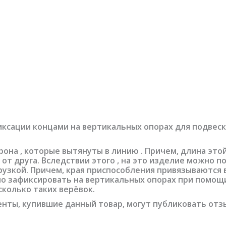
иксации концами на вертикальных опорах для подвес
на , которые вытянуты в линию . Причем, длина этой 
т друга. Вследствии этого , на это изделие можно п
грузкой. Причем, края приспособления привязываются
но зафиксировать на вертикальных опорах при помощи
колько таких верёвок.
нты, купившие данный товар, могут публиковать отз