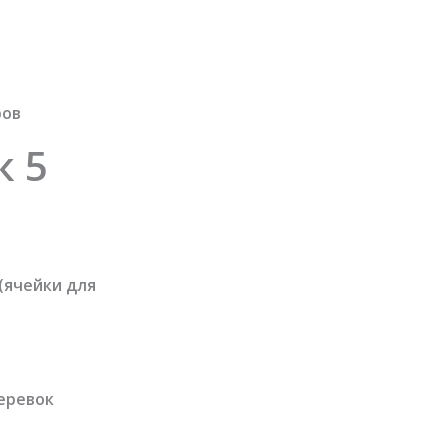
ров
к 5
(ячейки для
еревок