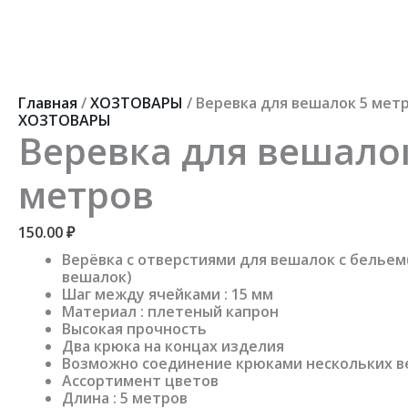
Перейти
к
содержимому
Количество
товара
Веревка
Главная
/
ХОЗТОВАРЫ
/ Веревка для вешалок 5 мет
для
ХОЗТОВАРЫ
вешалок
Веревка для вешало
5
метров
метров
150.00
₽
Верёвка с отверстиями для вешалок с бельем
вешалок)
Шаг между ячейками : 15 мм
Материал : плетеный капрон
Высокая прочность
Два крюка на концах изделия
Возможно соединение крюками нескольких в
Ассортимент цветов
Длина : 5 метров