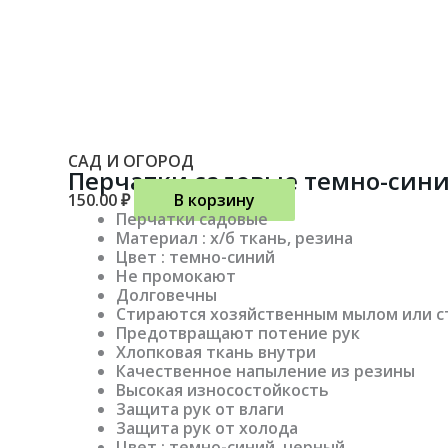
САД И ОГОРОД
Перчатки садовые темно-син
150.00
₽
В корзину
Перчатки садовые
Материал : х/б ткань, резина
Цвет : темно-синий
Не промокают
Долговечны
Стираются хозяйственным мылом или 
Предотвращают потение рук
Хлопковая ткань внутри
Качественное напыление из резины
Высокая износостойкость
Защита рук от влаги
Защита рук от холода
Цвет : темно-синий, черный