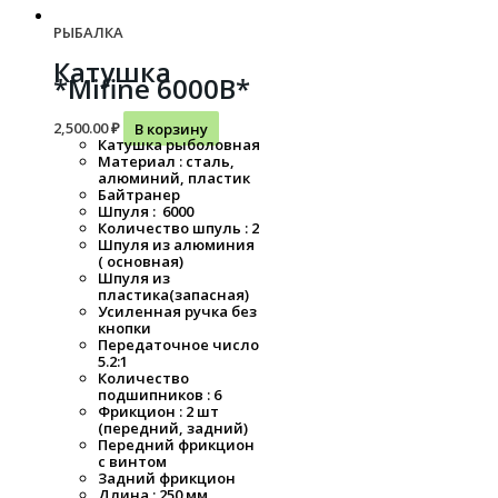
РЫБАЛКА
Катушка
*Mifine 6000B*
2,500.00
₽
В корзину
Катушка рыболовная
Материал : сталь,
алюминий, пластик
Байтранер
Шпуля : 6000
Количество шпуль : 2
Шпуля из алюминия
( основная)
Шпуля из
пластика(запасная)
Усиленная ручка без
кнопки
Передаточное число
5.2:1
Количество
подшипников : 6
Фрикцион : 2 шт
(передний, задний)
Передний фрикцион
с винтом
Задний фрикцион
Длина : 250 мм