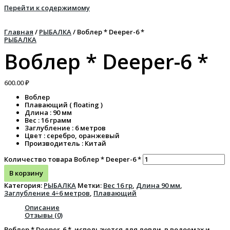
Перейти к содержимому
Главная
/
РЫБАЛКА
/ Воблер * Deeper-6 *
РЫБАЛКА
Воблер * Deeper-6 *
600.00
₽
Воблер
Плавающий ( floating )
Длина : 90 мм
Вес : 16 грамм
Заглубление : 6 метров
Цвет : серебро, оранжевый
Производитель : Китай
Количество товара Воблер * Deeper-6 *
В корзину
Категория:
РЫБАЛКА
Метки:
Вес 16 гр
,
Длина 90 мм
,
Заглубление 4÷6 метров
,
Плавающий
Описание
Отзывы (0)
Воблер * Deeper-6 * используется для ловли в водоемах и