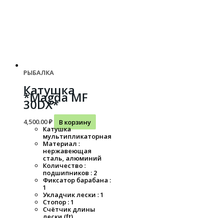
РЫБАЛКА
Катушка
*Magda MF
30DX*
4,500.00
₽
В корзину
Катушка
мультипликаторная
Материал :
нержавеющая
сталь, алюминий
Количество :
подшипников : 2
Фиксатор барабана :
1
Укладчик лески : 1
Стопор : 1
Счётчик длины
лески (ft)