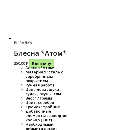
РЫБАЛКА
Блесна *Атом*
250.00
₽
В корзину
Блесна *Атом*
Материал : сталь с
серебрянным
покрытием
Ручная работа
Цель лова : щука ,
судак , окунь , сом
Вес : 17 грамм
Цвет : серебро
Крючок : тройник
Добавочные
элементы : заводное
кольцо (2 шт)
Необходимый
диаметр лески :