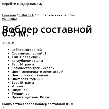
Перейти к содержимому
Главная
/
РЫБАЛКА
/ Воблер составной 0.5 м.
РЫБАЛКА
Воблер составной
0.5 м.
350.00
₽
Воблер составной
Составных частей : 3
Тип : Плавающий
Заглубление : 0.7 м
Вес : 16 грамм
Количество тройников : 2
Цвет : зеленовато-золотистый
Цвет спинки : тёмный
Цвет глаз : темный
Вес : 15 грамм
Длина :
Ширина :
Толщина :
Производитель : Китай
Количество товара Воблер составной 0.5 м.