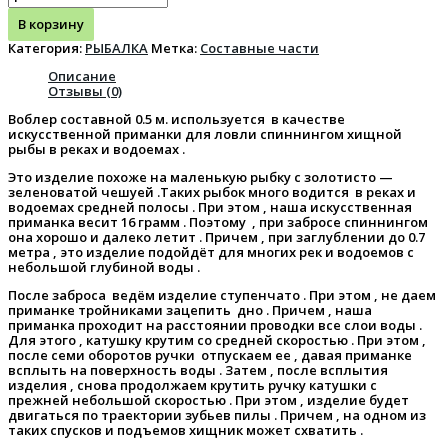
В корзину
Категория:
РЫБАЛКА
Метка:
Составные части
Описание
Отзывы (0)
Воблер составной 0.5 м. используется в качестве
искусственной приманки для ловли спиннингом хищной
рыбы в реках и водоемах .
Это изделие похоже на маленькую рыбку с золотисто —
зеленоватой чешуей .Таких рыбок много водится в реках и
водоемах средней полосы . При этом , наша искусственная
приманка весит 16 грамм . Поэтому , при забросе спиннингом
она хорошо и далеко летит . Причем , при заглублении до 0.7
метра , это изделие подойдёт для многих рек и водоемов с
небольшой глубиной воды .
После заброса ведём изделие ступенчато . При этом , не даем
приманке тройниками зацепить дно . Причем , наша
приманка проходит на расстоянии проводки все слои воды .
Для этого , катушку крутим со средней скоростью . При этом ,
после семи оборотов ручки отпускаем ее , давая приманке
всплыть на поверхность воды . Затем , после всплытия
изделия , снова продолжаем крутить ручку катушки с
прежней небольшой скоростью . При этом , изделие будет
двигаться по траектории зубьев пилы . Причем , на одном из
таких спусков и подъемов хищник может схватить .