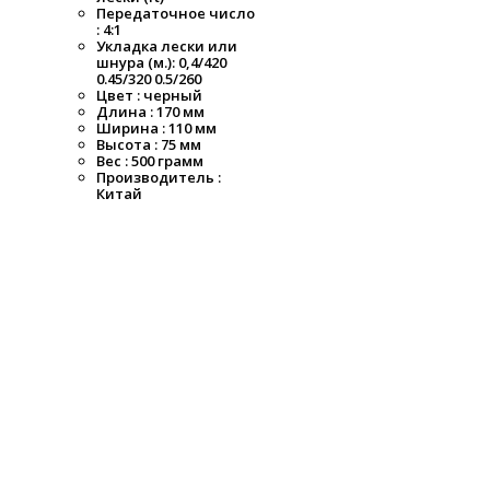
Передаточное число
: 4:1
Укладка лески или
шнура (м.): 0,4/420
0.45/320 0.5/260
Цвет : черный
Длина : 170 мм
Ширина : 110 мм
Высота : 75 мм
Вес : 500 грамм
Производитель :
Китай