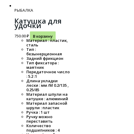
РЫБАЛКА
Катушка для
удочки
750.00
₽
В корзину
Материал : пластик,
сталь
Тип :
безынерционная
Задний фрикцион
Тип фиксатора :
маятник
Передаточное число
: 5.2 :1
Длина укладки
лески : мм /M 0.2/135 ,
0.25/85
Материал шпули на
катушке : алюминий
Материал запасной
шрули : пластик
Ручка : 1 шт
Ручку можно
переставить
Количество
подшипников : 4