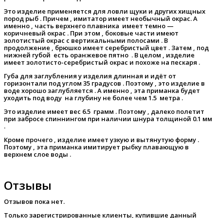
Это изделие применяется для ловли щуки и других хищных
пород рыб . Причем , имитатор имеет необычный окрас. А
именно , часть верхнего плавника имеет темно —
коричневый окрас . При этом , боковые части имеют
золотистый окрас с вертикальными полосами . В
продолжение , брюшко имеет серебристый цвет . Затем , под
нижней губой есть оранжевое пятно . В целом , изделие
имеет золотисто-серебристый окрас и похоже на пескаря .
Губа для заглубления у изделия длинная и идёт от
горизонтали под углом 35 градусов . Поэтому , это изделие в
воде хорошо заглубляется . А именно , эта приманка будет
уходить под воду на глубину не более чем 1.5 метра .
Это изделие имеет вес 6.5 грамм . Поэтому , далеко полетит
при забросе спиннингом при наличии шнура толщиной 0.1 мм
.
Кроме прочего , изделие имеет узкую и вытянутую форму .
Поэтому , эта приманка имитирует рыбку плавающую в
верхнем слое воды .
Отзывы
Отзывов пока нет.
Только зарегистрированные клиенты, купившие данный