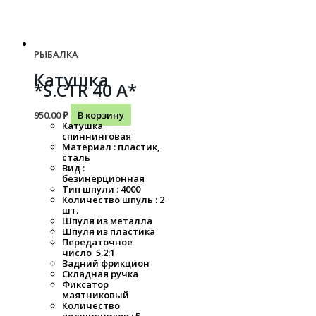
РЫБАЛКА
Катушка
*S.CTR 40 A*
950.00
₽
В корзину
Катушка
спиннинговая
Материал : пластик,
сталь
Вид :
безинерционная
Тип шпули : 4000
Количество шпуль : 2
шт.
Шпуля из металла
Шпуля из пластика
Передаточное
число 5.2:1
Задний фрикцион
Складная ручка
Фиксатор
маятниковый
Количество
подшипников : 5