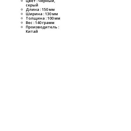
Цвет : чёрный,
серый
Длина : 150 мм
Ширина : 130 мм
Толщина : 100 мм
Вес : 140 грамм
Производитель :
Китай