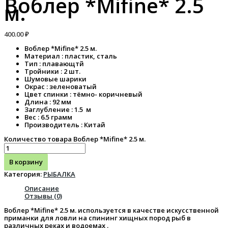
Воблер *Mifine* 2.5
м.
400.00
₽
Воблер *Mifine* 2.5 м.
Материал : пластик, сталь
Тип : плавающтй
Тройники : 2 шт.
Шумовые шарики
Окрас : зеленоватый
Цвет спинки : тёмно- коричневый
Длина : 92 мм
Заглубление : 1.5 м
Вес : 6.5 грамм
Производитель : Китай
Количество товара Воблер *Mifine* 2.5 м.
В корзину
Категория:
РЫБАЛКА
Описание
Отзывы (0)
Воблер *Mifine* 2.5 м. используется в качестве искусственной
приманки для ловли на спининг хищных пород рыб в
различных реках и водоемах .