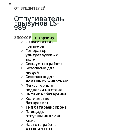
ОТ ВРЕДИТЕЛЕЙ
Отпугиватель
грызунов LS-
989
2,500.00
₽
В корзину
Отпугиватель
грызунов
Генератор
ультразвуковых
волн
Бесшумная работа
Безопасно для
людей
Безопасно для
домашних животных
Фиксатор для
подвески на стене
Питание : батарейка
Количество
батареек : 1
Тип батареек : Крона
Площадь
отпугивания : 230
кв.м.
Частота работы :
40000÷42000 Гц