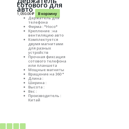
Держатель
сотового для
авто
1,050.00
₽
В корзину
Держатель для
телефона
Фирма : *Hoco*
Крепление : на
вентиляцию авто
Комплектуется
двумя магнитами
для разных
устройств
Прочная фиксация
сотового телефона
или планшета
Мощные магниты
Вращение на 360 °
Длина :
Ширина :
Высота :
Вес :
Производитель :
Китай