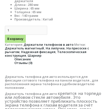
держателя
Длина : 280 мм
Ширина : 65 мм
Толщина : 65 мм
Вес : 140 грамм
Производитель : Китай
В корзину
Категория:
Держатели телефонов в авто
Метки:
Держатель магнитный
,
На липучке
,
На присоске с
рычагом
,
Надежная фиксация
,
Телескопическая
конструкция
,
Шарнир
Описание
Отзывы (0)
Держатель телефона для авто используется для
фиксации сотового телефона на панели водителя , для
расположения экрана телефона в удобном водителю
положении .
крепится на торпедо
Держатель телефона для авто
или лобовом стекле автомобиля . Это
устройство позволяет приближать плоскость
экрана телефона к глазам водителя за счёт
телескопического штока . При этом , экран