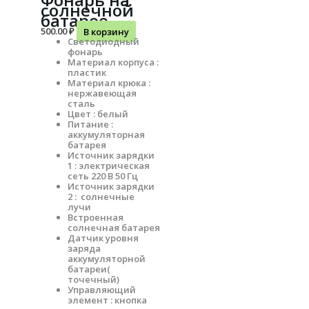
солнечной
батарее
500.00
₽
В корзину
Светодиодный
фонарь
Материал корпуса :
пластик
Материал крюка :
нержавеющая
сталь
Цвет : белый
Питание :
аккумуляторная
батарея
Источник зарядки
1 : электрическая
сеть 220 В 50 Гц
Источник зарядки
2 : солнечные
лучи
Встроенная
солнечная батарея
Датчик уровня
заряда
аккумуляторной
батареи(
точечный)
Управляющий
элемент : кнопка