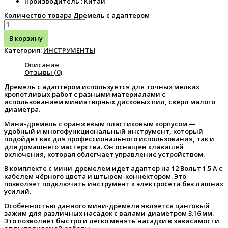
Производитель : Китай
Количество товара Дремель с адаптером
В корзину
Категория:
ИНСТРУМЕНТЫ
Описание
Отзывы (0)
Дремель с адаптером используется для точных мелких
кропотливых работ с разными материалами с
использованием миниатюрных дисковых пил, свёрл малого
диаметра.
Мини-дремель с оранжевым пластиковым корпусом —
удобный и многофункциональный инструмент, который
подойдет как для профессионального использования, так и
для домашнего мастерства. Он оснащен клавишей
включения, которая облегчает управление устройством.
В комплекте с мини-дремелем идет адаптер на 12 Вольт 1.5 А с
кабелем чёрного цвета и штырем-коннектором. Это
позволяет подключить инструмент к электросети без лишних
усилий.
Особенностью данного мини-дремеля является цанговый
зажим для различных насадок с валами диаметром 3.16 мм.
Это позволяет быстро и легко менять насадки в зависимости