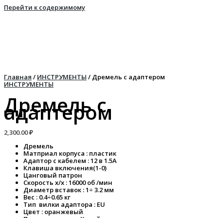
Перейти к содержимому
Главная
/
ИНСТРУМЕНТЫ
/ Дремель с адаптером
ИНСТРУМЕНТЫ
Дремель с
адаптером
2,300.00
₽
Дремель
Матприал корпуса : пластик
Адаптор с кабелем : 12 в 1.5А
Клавиша включения(1-0)
Цанговый патрон
Скорость х/х : 16000 об /мин
Диаметр вставок : 1÷ 3.2 мм
Вес : 0.4÷0.65 кг
Тип вилки адаптора : EU
Цвет : оранжевый