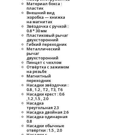
Материал бокса :
пластик
Внешний вид
:коробка — книжка
на магнитах
Звёздочка с ручкой :
0.8 * 30 мм
Пластиковый рычаг
двухсторонний
Гибкий переходник
Металлический
рычаг
двухсторонний
Пинцет с чехлом
Отвёртка с зажимом
на резьбе
Магнитный
переходник
Насадки звёздочки :
0.8 , 1.2 , T2 , T3, T6
Насадки крест : 0.6
,1.2 ,1.5 , 2.0
Насадка
треугольная 2.3
Насадка двойная 2.6
Насадка одинарная
0.8
Насадки обычные
отвёртки : 1.5 , 2.0
Насадки с