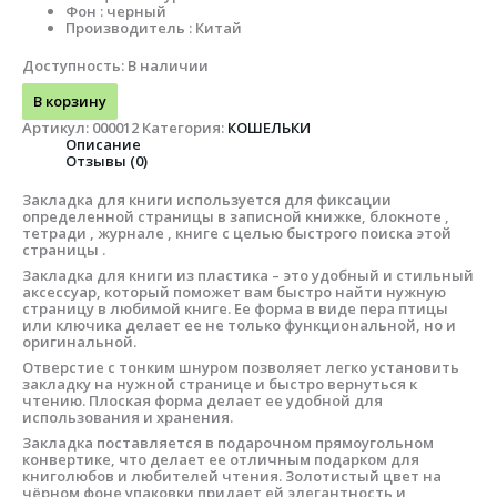
Фон : черный
Производитель : Китай
Доступность:
В наличии
В корзину
Артикул:
000012
Категория:
КОШЕЛЬКИ
Описание
Отзывы (0)
Закладка для книги используется для фиксации
определенной страницы в записной книжке, блокноте ,
тетради , журнале , книге с целью быстрого поиска этой
страницы .
Закладка для книги из пластика – это удобный и стильный
аксессуар, который поможет вам быстро найти нужную
страницу в любимой книге. Ее форма в виде пера птицы
или ключика делает ее не только функциональной, но и
оригинальной.
Отверстие с тонким шнуром позволяет легко установить
закладку на нужной странице и быстро вернуться к
чтению. Плоская форма делает ее удобной для
использования и хранения.
Закладка поставляется в подарочном прямоугольном
конвертике, что делает ее отличным подарком для
книголюбов и любителей чтения. Золотистый цвет на
чёрном фоне упаковки придает ей элегантность и