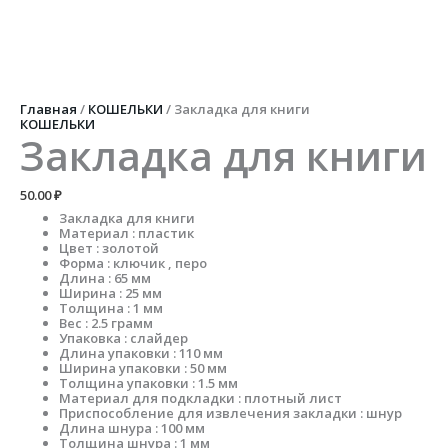
Перейти
к
содержимому
Количество
товара
Закладка
для
Главная
/
КОШЕЛЬКИ
/ Закладка для книги
книги
КОШЕЛЬКИ
Закладка для книги
50.00
₽
Закладка для книги
Материал : пластик
Цвет : золотой
Форма : ключик , перо
Длина : 65 мм
Ширина : 25 мм
Толщина : 1 мм
Вес : 2.5 грамм
Упаковка : слайдер
Длина упаковки : 110 мм
Ширина упаковки : 50 мм
Толщина упаковки : 1.5 мм
Материал для подкладки : плотный лист
Приспособление для извлечения закладки : шнур
Длина шнура : 100 мм
Толщина шнура : 1 мм