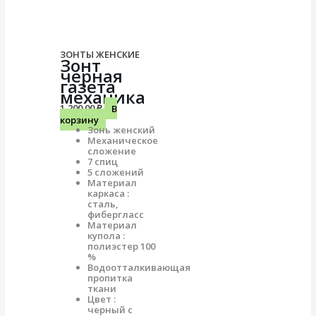
ЗОНТЫ ЖЕНСКИЕ
Зонт
черная
газета
механика
1,200.00
₽
В
корзину
Зонь женский
Механическое
сложение
7 спиц
5 сложений
Материал
каркаса :
сталь,
фибергласс
Материал
купола :
полиэстер 100
%
Водоотталкивающая
пропитка
ткани
Цвет :
черный с