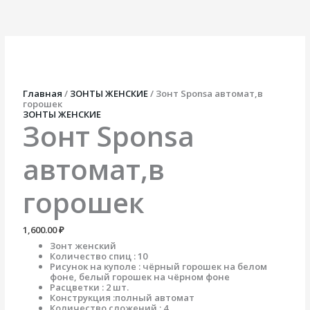
Перейти
Количество
к
товара
содержимому
Зонт
Sponsa
автомат,в
горошек
Главная
/
ЗОНТЫ ЖЕНСКИЕ
/ Зонт Sponsa автомат,в
горошек
ЗОНТЫ ЖЕНСКИЕ
Зонт Sponsa
автомат,в
горошек
1,600.00
₽
Зонт женский
Количество спиц : 10
Рисунок на куполе : чёрный горошек на белом
фоне, белый горошек на чёрном фоне
Расцветки : 2 шт.
Конструкция :полный автомат
Количество сложений : 4