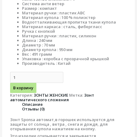
Система анти ветер
Размер : компакт
Материал ручки : пластик АВС
Материал купола : 100 % полиэстер
Водоотталкивающая пропитка ткани купола
Материал каркаса : сталь, фибергласс
Ручка с кнопкой
Материал ручки : пластик, силикон
Длина : 240 мм
Диаметр : 70 мм
Диаметр купола : 950 мм
Вес : 491 грамм
Упаковка : коробка с прозрачной крышкой
Производитель : Китай
В корзину
Категория:
ЗОНТЫ ЖЕНСКИЕ
Метка:
Зонт
автоматического сложения
Описание
Отзывы (0)
Зонт Sponsa автомат,в горошек используется для
защиты от солнца , ветра , снега и дождя, для
открывания купола нажатием на кнопку.
Это изделие открывается и закрывается