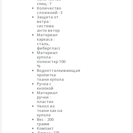
спиц : 7
Количество
сложений : 3
Защита от
ветра :
система
анти ветер
Материал
каркаса :
сталь,
фибергласс
Материал
купола :
полиэстер 100
%
Водоотталкивающая
пропитка
ткани купола
Ручка с
кнопкой
Материал
ручки :
пластик
Чехол из
ткани как на
куполе
Вес : 200
грамм
Компакт
Длина : 275