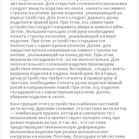
автоматически. Для открытия сложенного механизма
следует вынуть изделие из чехла , нажать на символ
стрелки на кнопке ручки изделия , указывающей на
верх устройства. Для этого следует держать ручку
изделия в правой руке. При этом, ось симметрии
устройства следует направить вверх и немного вбок .
Затем , большим пальцем этой руки необходимо
нажать стрелку на кнопке , указывающей на верх
изделия . При этом устройство открывается
полностью с характерным хлопком. Далее, для
закрытия купола нажимаем на символ стрелки на
кнопке , указывающей на конец ручки . При этом,
механизм складывается , но не окончательно. Для
окончательного сложения изделия производим
действия описанные ниже. Во первых, следует взять
вершину изделия в ладонь левой руки. Во вторых,
ручку устройства требуется взять в правую руку. В
третьих, необходимо толкать ручку изделия правой
рукой в направлении левой. При этом, ось изделия
складывается с характерным щелчком. Далее,
убираем изделие в чехол.
Конструкция этого устройства снабжена системой
анти ветер. Другими словами, эта система анти ветер
— комбинация пружин, которая в совокупности с
механизмом зонта препятствуют поломке спиц при
резких порывах ветра. А так-же , эта система
предотвращает механическую деформацию
механизма изделия при резких механических
нагрузках на излом. Поэтому, благодаря этой системе