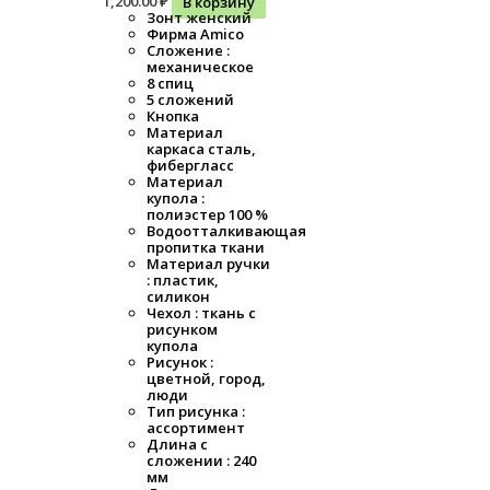
1,200.00
₽
В корзину
Зонт женский
Фирма Amico
Сложение :
механическое
8 спиц
5 сложений
Кнопка
Материал
каркаса сталь,
фибергласс
Материал
купола :
полиэстер 100 %
Водоотталкивающая
пропитка ткани
Материал ручки
: пластик,
силикон
Чехол : ткань с
рисунком
купола
Рисунок :
цветной, город,
люди
Тип рисунка :
ассортимент
Длина с
сложении : 240
мм