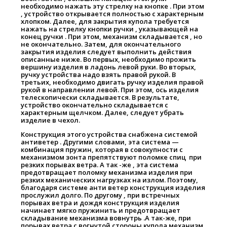
необходимо нажать эту стрелку на кнопке . При этом
, устройство открывается полностью с характерным
хлопком. Далее, для закрытия купола требуется
нажать на стрелку кнопки ручки , указывающей на
конец ручки . При этом, механизм складывается , но
не окончательно. Затем, для окончательного
закрытия изделия следует выполнить действия
описанные ниже. Во первых, необходимо прожить
вершину изделия в ладонь левой руки. Во вторых,
ручку устройства надо взять правой рукой. В
третьих, необходимо двигать ручку изделия правой
рукой в направлении левой. При этом, ось изделия
телескопически складывается. В результате,
устройство окончательно складывается с
характерным щелчком. Далее, следует убрать
изделие в чехол.
Конструкция этого устройства снабжена системой
антиветер . Другими словами, эта система —
комбинация пружин, которая в совокупности с
механизмом зонта препятствуют поломке спиц при
резких порывах ветра. А так -же , эта система
предотвращает поломку механизма изделия при
резких механических нагрузках на излом. Поэтому,
благодаря системе анти ветер конструкция изделия
прослужил долго. По другому , при встречных
порывах ветра и дождя конструкция изделия
начинает мягко пружинить и предотвращает
складывание механизма вовнутрь .А так-же, при
порывах ветра с вогнутой стороны купола механизм