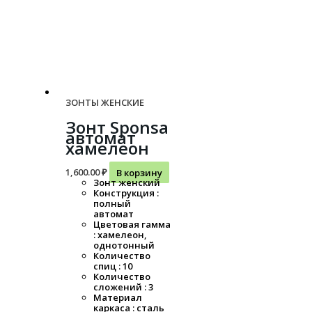
ЗОНТЫ ЖЕНСКИЕ
Зонт Sponsa
автомат
хамелеон
1,600.00
₽
В корзину
Зонт женский
Конструкция :
полный
автомат
Цветовая гамма
: хамелеон,
однотонный
Количество
спиц : 10
Количество
сложений : 3
Материал
каркаса : сталь