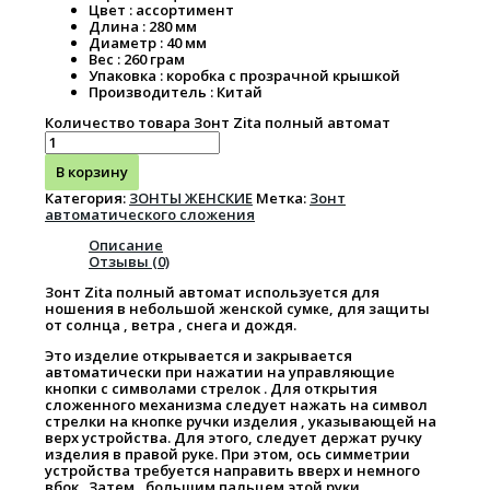
Цвет : ассортимент
Длина : 280 мм
Диаметр : 40 мм
Вес : 260 грам
Упаковка : коробка с прозрачной крышкой
Производитель : Китай
Количество товара Зонт Zita полный автомат
В корзину
Категория:
ЗОНТЫ ЖЕНСКИЕ
Метка:
Зонт
автоматического сложения
Описание
Отзывы (0)
Зонт Zita полный автомат используется для
ношения в небольшой женской сумке, для защиты
от солнца , ветра , снега и дождя.
Это изделие открывается и закрывается
автоматически при нажатии на управляющие
кнопки с символами стрелок . Для открытия
сложенного механизма следует нажать на символ
стрелки на кнопке ручки изделия , указывающей на
верх устройства. Для этого, следует держат ручку
изделия в правой руке. При этом, ось симметрии
устройства требуется направить вверх и немного
вбок . Затем , большим пальцем этой руки