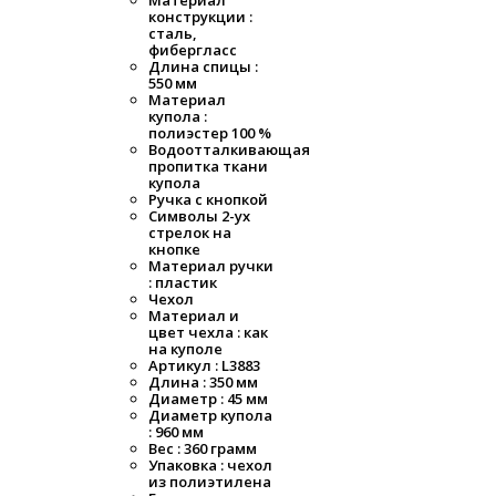
Материал
конструкции :
сталь,
фибергласс
Длина спицы :
550 мм
Материал
купола :
полиэстер 100 %
Водоотталкивающая
пропитка ткани
купола
Ручка с кнопкой
Символы 2-ух
стрелок на
кнопке
Материал ручки
: пластик
Чехол
Материал и
цвет чехла : как
на куполе
Артикул : L3883
Длина : 350 мм
Диаметр : 45 мм
Диаметр купола
: 960 мм
Вес : 360 грамм
Упаковка : чехол
из полиэтилена