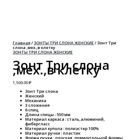
Перейти
Количество
к
товара
содержимому
Зонт
Три
слона
,мех.,в
клетку
Главная
/
ЗОНТЫ ТРИ СЛОНА ЖЕНСКИЕ
/ Зонт Три
слона ,мех.,в клетку
ЗОНТЫ ТРИ СЛОНА ЖЕНСКИЕ
Зонт Три слона
,мех.,в клетку
1,500.00
₽
Зонт Три слона
Женский
Механика
3 сложения
6 спиц
Длина спицы : 550 мм
Материал каркаса : сталь,алюминий,
фибергласс
Материал купола : полиэстер 100%
Материал ручки : пластик
Форма ручки : плоская, прямоугольной формы