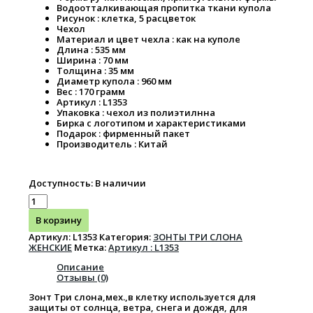
Водоотталкивающая пропитка ткани купола
Рисунок : клетка, 5 расцветок
Чехол
Материал и цвет чехла : как на куполе
Длина : 535 мм
Ширина : 70 мм
Толщина : 35 мм
Диаметр купола : 960 мм
Вес : 170 грамм
Артикул : L1353
Упаковка : чехол из полиэтилнна
Бирка с логотипом и характеристиками
Подарок : фирменный пакет
Производитель : Китай
Доступность:
В наличии
В корзину
Артикул:
L1353
Категория:
ЗОНТЫ ТРИ СЛОНА
ЖЕНСКИЕ
Метка:
Артикул : L1353
Описание
Отзывы (0)
Зонт Три слона,мех.,в клетку используется для
защиты от солнца, ветра, снега и дождя, для