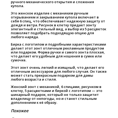
ручного механического открытия и сложения
купола.
Это женское изделие с механиким ручным
открыванием и закрыванием купола включает в
себя 6 спиц, что обеспечивает надежную защиту от
дождя и ветра. Рисунок в клетку придает зонту
элегантный и стильный вид, а выбор из 5 расцветок
позволяет подобрать подходящую опцию для
любого наряда.
Бирка с логотипом и подробными характеристиками
делает этот зонт отличным рекламным продуктом
или подарком. Форма ручки и самого зонта плоская,
что делает его удобным для ношения в сумке или
сумочке.
Этот зонт очень легкий и изящный, что делает его
отличным аксессуаром для любого случая. Он также
может стать прекрасным подарком для дамы
любого возраста и стиля.
Женский зонт с механикой, 6 спицами, рисунком в
клетку, 5 расцветками и биркой с логотипом — это
шикарный подарок, который не только защитит
владелицу от непогоды, но и станет стильным
дополнением к её образу.
Похожее