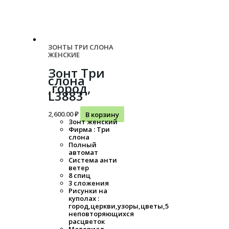
ЗОНТЫ ТРИ СЛОНА
ЖЕНСКИЕ
Зонт Три
слона
,город,
L3883
2,600.00
₽
В корзину
Зонт женский
Фирма : Три
слона
Полный
автомат
Система анти
ветер
8 спиц
3 сложения
Рисунки на
куполах :
город,церкви,узоры,цветы,5
неповторяющихся
расцветок