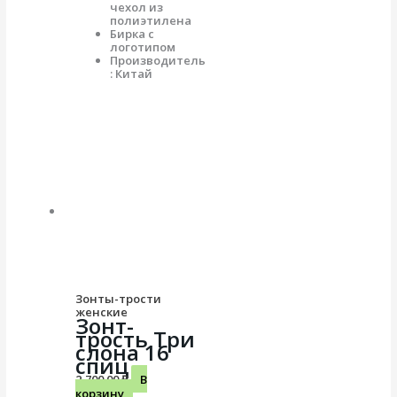
чехол из
полиэтилена
Бирка с
логотипом
Производитель
: Китай
Зонты-трости
женские
Зонт-
трость Три
слона 16
спиц
2,700.00
₽
В
корзину