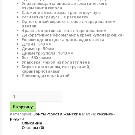
Управляющая клавиша автоматического
открывания купола
Сложение механизма трости вручную
Расцветка : радуга, 10 расцветок
Однотонный окрас секторов с чередованием
цветов
4 разных цветовых тона с чередованием
Декоративное оформление краёв купола(рюшки)
Рюшки одного цвета для каждого зонта
Длина : 840 мм
Диаметр : 50 мм
Диаметр купола : 1040 мм
Вес : 560 грамм
Упаковка : чехол из полиэтилена
Бирка с логотипом, инструкцией,
характеристиками
Производитель : Китай
В корзину
Категория:
Зонты-трости женские
Метка:
Рисунок-
радуга
Описание
Отзывы (0)