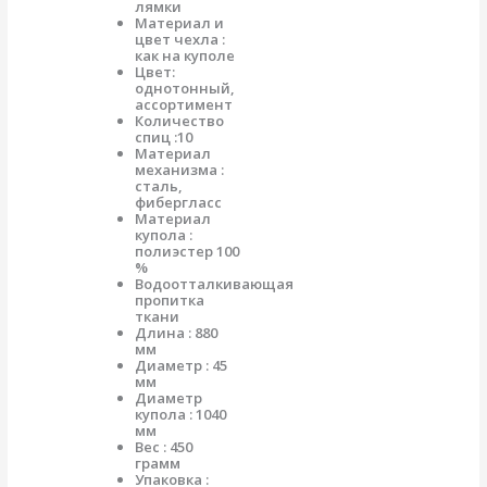
лямки
Материал и
цвет чехла :
как на куполе
Цвет:
однотонный,
ассортимент
Количество
спиц :10
Материал
механизма :
сталь,
фибергласс
Материал
купола :
полиэстер 100
%
Водоотталкивающая
пропитка
ткани
Длина : 880
мм
Диаметр : 45
мм
Диаметр
купола : 1040
мм
Вес : 450
грамм
Упаковка :