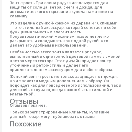
Зонт-трость Три слона радуга используется для
защиты от солнца, ветра, снега и дождя, для
автоматического открывания купола нажатием на
клавишу.
Это изделие с ручкой-крюком из дерева и 16 спицами
— это стильный аксессуар, который сочетает в себе
функциональность и элегантность.
Полуавтоматический механизм позволяет легко
раскрывать и складывать зонт одной рукой, что
делает его удобным в использовании.
Особенностью этого зонта является рисунок,
выполненный в однотонной цветовой гамме с сменой
цветов через сектора. Этот дизайн придает зонту
утонченный ретро-стиль и делает его
привлекательным аксессуаром для любого образа.
Женский зонт-трость не только защищает от дождя,
но и является модным дополнением к образу. Он
подойдет как для повседневного использования, так и
для особых случаев, когда важно быть стильной и
элегантной.
Отзывы
Отзывов пока нет.
Только зарегистрированные клиенты, купившие
данный товар, могут публиковать отзывы.
Похожие