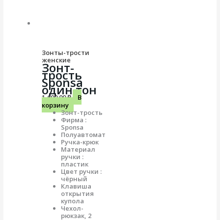
Зонты-трости
женские
Зонт-
трость
Sponsa
один тон
1,600.00
₽
В
корзину
Зонт-трость
Фирма :
Sponsa
Полуавтомат
Ручка-крюк
Материал
ручки :
пластик
Цвет ручки :
чёрный
Клавиша
открытия
купола
Чехол-
рюкзак, 2