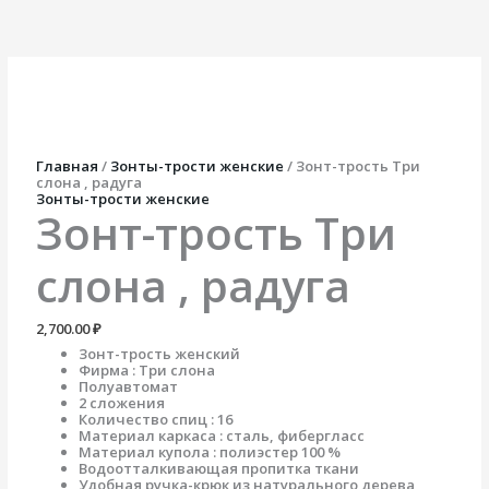
Перейти
Количество
к
товара
содержимому
Зонт-
трость
Три
слона
,
радуга
Главная
/
Зонты-трости женские
/ Зонт-трость Три
слона , радуга
Зонты-трости женские
Зонт-трость Три
слона , радуга
2,700.00
₽
Зонт-трость женский
Фирма : Три слона
Полуавтомат
2 сложения
Количество спиц : 16
Материал каркаса : сталь, фибергласс
Материал купола : полиэстер 100 %
Водоотталкивающая пропитка ткани
Удобная ручка-крюк из натурального дерева