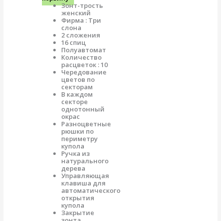
Зонт-трость
женский
Фирма : Три
слона
2 сложения
16 спиц
Полуавтомат
Количество
расцветок : 10
Чередование
цветов по
секторам
В каждом
секторе
однотонный
окрас
Разноцветные
рюшки по
периметру
купола
Ручка из
натурального
дерева
Управляющая
клавиша для
автоматического
открытия
купола
Закрытие
зонта