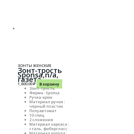
ЗОНТЫ ЖЕНСКИЕ
Зонт-трость
Sponsa,n/a,
газета
1,600.00
₽
В корзину
Зонт-трость
Фирма : Sponsa
Ручка-крюк
Материал ручки :
чёрный пластик
Полуавтомат
10 спиц
2 сложения
Материал каркаса :
сталь, фибергласс
Материал купола :