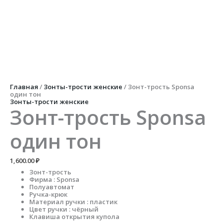
Перейти
к
содержимому
Количество
товара
Зонт-
трость
Sponsa
один
тон
Главная
/
Зонты-трости женские
/ Зонт-трость Sponsa
один тон
Зонты-трости женские
Зонт-трость Sponsa
один тон
1,600.00
₽
Зонт-трость
Фирма : Sponsa
Полуавтомат
Ручка-крюк
Материал ручки : пластик
Цвет ручки : чёрный
Клавиша открытия купола