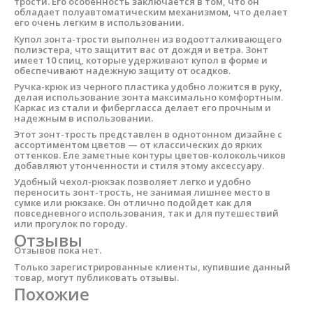
трости. Его особенность заключается в том, что он
обладает полуавтоматическим механизмом, что делает
его очень легким в использовании.
Купол зонта-трости выполнен из водоотталкивающего
полиэстера, что защитит вас от дождя и ветра. Зонт
имеет 10 спиц, которые удерживают купол в форме и
обеспечивают надежную защиту от осадков.
Ручка-крюк из черного пластика удобно ложится в руку,
делая использование зонта максимально комфортным.
Каркас из стали и фибергласса делает его прочным и
надежным в использовании.
Этот зонт-трость представлен в однотонном дизайне с
ассортиментом цветов — от классических до ярких
оттенков. Еле заметные контуры цветов-колокольчиков
добавляют утонченности и стиля этому аксессуару.
Удобный чехол-рюкзак позволяет легко и удобно
переносить зонт-трость, не занимая лишнее место в
сумке или рюкзаке. Он отлично подойдет как для
повседневного использования, так и для путешествий
или прогулок по городу.
Отзывы
Отзывов пока нет.
Только зарегистрированные клиенты, купившие данный
товар, могут публиковать отзывы.
Похожие