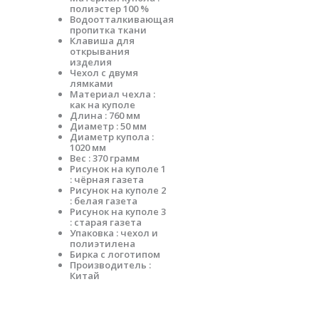
полиэстер 100 %
Водоотталкивающая
пропитка ткани
Клавиша для
открывания
изделия
Чехол с двумя
лямками
Материал чехла :
как на куполе
Длина : 760 мм
Диаметр : 50 мм
Диаметр купола :
1020 мм
Вес : 370 грамм
Рисунок на куполе 1
: чёрная газета
Рисунок на куполе 2
: белая газета
Рисунок на куполе 3
: старая газета
Упаковка : чехол и
полиэтилена
Бирка с логотипом
Производитель :
Китай