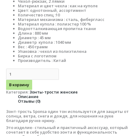
Чехол-рюкзак, 2 лямки
Материал и цвет чехла : как на куполе
Цвет: однотонный, ассортимент
Количество спиц :10
Материал механизма : сталь, фибергласс
Материал купола : полиэстер 100 %
Водоотталкивающая пропитка ткани
Длина : 880 мм
Диаметр : 45 мм
Диаметр купола : 1040 мм
Вес : 450 грамм
Упаковка : чехол из полиэтилена
Бирка с логотипом
Производитель : Китай
В корзину
Категория:
Зонты-трости женские
Описание
Отзывы (0)
Зонт-трость Sponsa один тон используется для защиты от
солнца, ветра, снега и дождя, для ношения на руке
благодаря ручке-крюку.
Это изделие- стильный и практичный аксессуар, который
сочетает в себе удобство зонта и функциональность