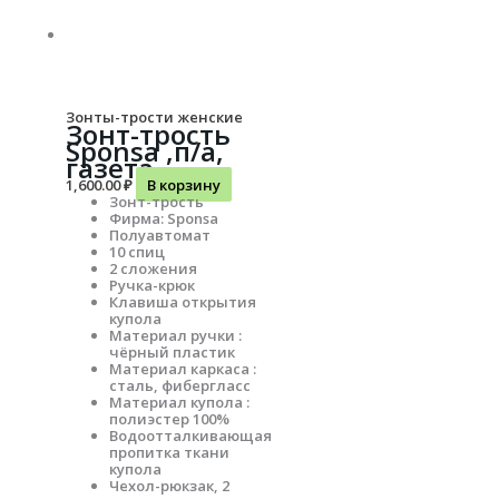
Зонты-трости женские
Зонт-трость
Sponsa ,п/а,
газета
1,600.00
₽
В корзину
Зонт-трость
Фирма: Sponsa
Полуавтомат
10 спиц
2 сложения
Ручка-крюк
Клавиша открытия
купола
Материал ручки :
чёрный пластик
Материал каркаса :
сталь, фибергласс
Материал купола :
полиэстер 100%
Водоотталкивающая
пропитка ткани
купола
Чехол-рюкзак, 2