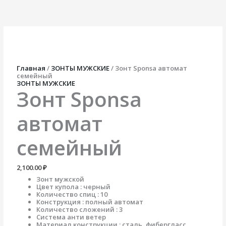
Перейти
Количество
к
товара
содержимому
Зонт
Sponsa
автомат
семейный
Главная
/
ЗОНТЫ МУЖСКИЕ
/ Зонт Sponsa автомат
семейный
ЗОНТЫ МУЖСКИЕ
Зонт Sponsa
автомат
семейный
2,100.00
₽
Зонт мужской
Цвет купола : черный
Количество спиц : 10
Конструкция : полный автомат
Количество сложений : 3
Система анти ветер
Материал конструкции : сталь, фибергласс