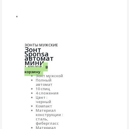
ЗОНТЫ МУЖСКИЕ
Зонт
Sponsa
автомат
мини
1,600.00
₽
В
корзину
Зонт мужской
Полный
автомат
10 спиц
4 сложения
Цвет :
черный
Компакт
Материал
конструкции :
сталь,
фибергласс
Материал