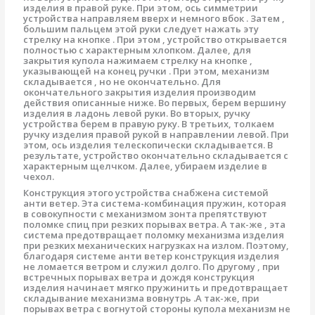
изделия в правой руке. При этом, ось симметрии
устройства направляем вверх и немного вбок . Затем ,
большим пальцем этой руки следует нажать эту
стрелку на кнопке . При этом , устройство открывается
полностью с характерным хлопком. Далее, для
закрытия купола нажимаем стрелку на кнопке ,
указывающей на конец ручки . При этом, механизм
складывается , но не окончательно. Для
окончательного закрытия изделия производим
действия описанные ниже. Во первых, берем вершину
изделия в ладонь левой руки. Во вторых, ручку
устройства берем в правую руку. В третьих, толкаем
ручку изделия правой рукой в направлении левой. При
этом, ось изделия телескопически складывается. В
результате, устройство окончательно складывается с
характерным щелчком. Далее, убираем изделие в
чехол.
Конструкция этого устройства снабжена системой
анти ветер. Эта система-комбинация пружин, которая
в совокупности с механизмом зонта препятствуют
поломке спиц при резких порывах ветра. А так-же , эта
система предотвращает поломку механизма изделия
при резких механических нагрузках на излом. Поэтому,
благодаря системе анти ветер конструкция изделия
не ломается ветром и служил долго. По другому , при
встречных порывах ветра и дождя конструкция
изделия начинает мягко пружинить и предотвращает
складывание механизма вовнутрь .А так-же, при
порывах ветра с вогнутой стороны купола механизм не