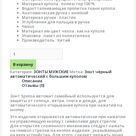
Материал купола : полиэстер 100 %
Водоотталкивающая пропитка ткани купола
Анатомическая ручка с кнопкой
Материал ручки : пластик
Углубления для пальцев в ручке
Чехол
Материал им цвет чехла : как на куполе
Упаковка : пакет из полиэтилена
Производитель : Китай
В корзину
Категория:
ЗОНТЫ МУЖСКИЕ
Метка:
Зонт чёрный
автоматический с большим куполом
Описание
Отзывы (0)
Зонт Sponsa автомат семейный используется для
защиты от солнца , ветра, снега и дождя, для
автоматического открывания купола при нажатии на
кнопку .
Это изделие открывается автоматически при нажатии
на управляющую кнопку с символами двух стрелок .
Для открытия сложенного механизма следует нажать
на символ стрелки на кнопке изделия , указывающей
на верх устройства. Для этого, следует держать ручку