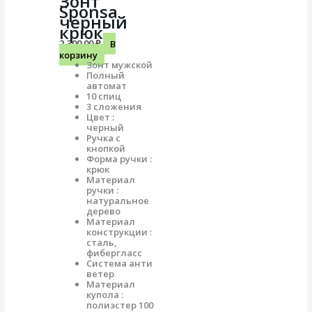
Зонт
Sponsa
черный
крюк
2,300.00
₽
В
корзину
Зонт мужской
Полный
автомат
10 спиц
3 сложения
Цвет :
черный
Ручка с
кнопкой
Форма ручки :
крюк
Материал
ручки :
натуральное
дерево
Материал
конструкции :
сталь,
фибергласс
Система анти
ветер
Материал
купола :
полиэстер 100