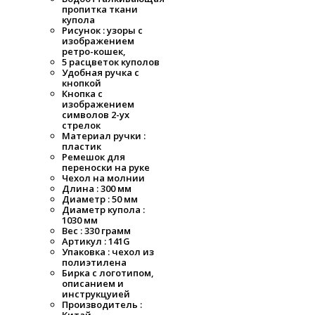
пропитка ткани
купола
Рисунок : узоры с
изображением
ретро-кошек,
5 расцветок куполов
Удобная ручка с
кнопкой
Кнопка с
изображением
символов 2-ух
стрелок
Материал ручки :
пластик
Ремешок для
переноски на руке
Чехол на молнии
Длина : 300 мм
Диаметр : 50 мм
Диаметр купола :
1030 мм
Вес : 330 грамм
Артикул : 141G
Упаковка : чехол из
полиэтилена
Бирка с логотипом,
описанием и
инструкцуией
Производитель :