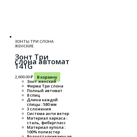
ЗОНТЫ ТРИ СЛОНА
ЖЕНСКИЕ
Зонт Три
слона автомат
141G
2,600.00
₽
В корзину
Зонт женский
Фирма Три слона
Полный автомат
8 спиц
Длина каждой
спицы : 580 мм
3 сложения
Система анти ветер
Материал каркаса :
сталь, фибергласс
Материал купола :
100% полиэстер
Водоотталкивающая