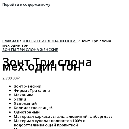
Перейти к содержимому
Главная
/
ЗОНТЫ ТРИ СЛОНА ЖЕНСКИЕ
/ Зонт Три слона
мех.один тон
ЗОНТЫ ТРИ СЛОНА ЖЕНСКИЕ
Зонт Три слона
мех.один тон
2,300.00
₽
Зонт женский
Фирма : Три слона
Механика
5 спиц
5 сложений
Количество спиц : 5
Однотонный
Материал каркаса : сталь, алюминий, фибергласс
Материал купола : полиэстер 100% с
водоотталкивающей пропиткой