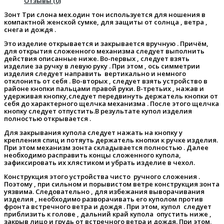
Отзывы (0)
Зонт Три слона мех.один тон используется для ношения в
компактной женской сумке, для защиты от солнца , ветра ,
снега и дождя .
Это изделие открывается и закрывается вручную . Причём,
для открытия сложенного механизма следует выполнить
действия описанные ниже. Во-первых , следует взять
изделие за ручку в левую руку . При этом , ось симметрии
изделия следует направить вертикально и немного
отклонить от себя . Во-вторых , следует взять устройство в
районе кнопки пальцами правой руки. В-третьих , нажав и
удерживая кнопку,следует передвинуть держатель кнопки от
себя до характерного щелчка механизма . После этого щелчка
кнопку следует отпустить.В результате купол изделия
полностью открывается .
Для закрывания купола следует нажать на кнопку у
крепления спиц и потяуть держатель кнопки к ручке изделия.
При этом механизм зонта складывается полностью . Далее
необходимо расправить концы сложенного купола,
зафиксировать их хлястиком и убрать изделие в чехол.
Конструкция этого устройства чисто ручного сложения .
Поэтому , при сильном и порывистом ветре конструкция зонта
уязвима. Следовательно , для избежания выворачивания
изделия , необходимо разворачивать его куполом против
фронта встречного ветра и дождя . При этом, купол следует
приблизить к голове , дальний край купола опустить ниже ,
закрыв лицо и грудь от встречного ветра и дождя. При этом,