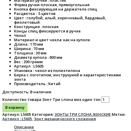
Материал ручки : пластик
Форма ручки плоская, прямоугольная
Кнопка фиксирующая на держателе спиц
Расцветка : 5 цветов
Цвет : голубой, алый, коричневый, бардовый,
фиолетовый
Конструкция : плоская
Концы спиц фиксируются в ручке
Чехол
Материал и цвет чехла: как на куполе
Длина : 170 мм
Ширина : 70 мм
Толщина : 30 мм
Диаметр купола : 800 мм
Вес : 200 грамм
Артикул : L5605
Упаковка : чехол из полиэтилена
Бирка с логотипом, инструкуией и характеристиками
зонта
Производитель : Китай
Доступность:
В наличии
Количество товара Зонт Три слона мех.один тон
В корзину
Артикул:
L5605
Категория:
ЗОНТЫ ТРИ СЛОНА ЖЕНСКИЕ
Метки:
Артикул : L5605
,
Зонт механического сложения
Описание