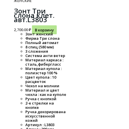
ЖЕНСКИЕ
Зонт Три
слона клет.
авт.L3803
2,700.00
₽
В корзину
Зонт женский
Фирма Три слона
Полный автомат
8 спиц (580 мм)
3 сложения
Система анти ветер
Материал каркаса :
сталь,фибергласс
Материал купола :
полиэстер 100 %
Цвет купола : 10
расцветок
Чехол на молнии
Материал и цвет
чехла : как на куполе
Ручка с кнопкой
2-е стрелки на
кнопке
Ручка декорирована
искусственной
кожей
Артикул : L3803