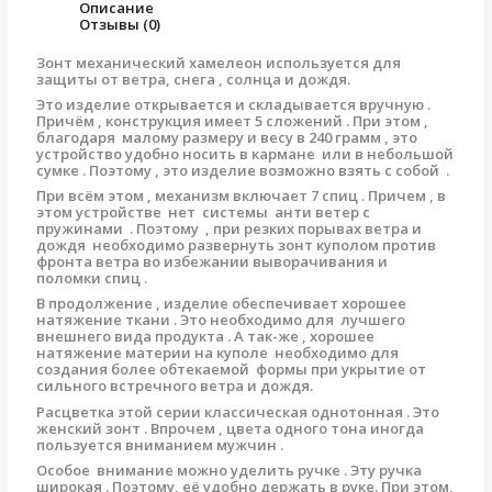
Описание
Отзывы (0)
Зонт механический хамелеон используется для
защиты от ветра, снега , солнца и дождя.
Это изделие открывается и складывается вручную .
Причём , конструкция имеет 5 сложений . При этом ,
благодаря малому размеру и весу в 240 грамм , это
устройство удобно носить в кармане или в небольшой
сумке . Поэтому , это изделие возможно взять с собой .
При всём этом , механизм включает 7 спиц . Причем , в
этом устройстве нет системы анти ветер с
пружинами . Поэтому , при резких порывах ветра и
дождя необходимо развернуть зонт куполом против
фронта ветра во избежании выворачивания и
поломки спиц .
В продолжение , изделие обеспечивает хорошее
натяжение ткани . Это необходимо для лучшего
внешнего вида продукта . А так-же , хорошее
натяжение материи на куполе необходимо для
создания более обтекаемой формы при укрытие от
сильного встречного ветра и дождя.
Расцветка этой серии классическая однотонная . Это
женский зонт . Впрочем , цвета одного тона иногда
пользуется вниманием мужчин .
Особое внимание можно уделить ручке . Эту ручка
широкая . Поэтому, её удобно держать в руке. При этом,