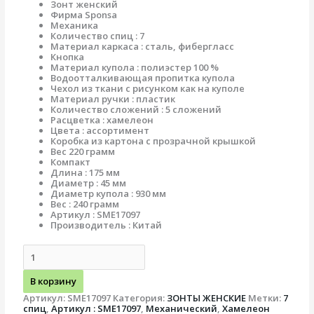
Зонт женский
Фирма Sponsa
Механика
Количество спиц : 7
Материал каркаса : сталь, фибергласс
Кнопка
Материал купола : полиэстер 100 %
Водоотталкивающая пропитка купола
Чехол из ткани с рисунком как на куполе
Материал ручки : пластик
Количество сложений : 5 сложений
Расцветка : хамелеон
Цвета : ассортимент
Коробка из картона с прозрачной крышкой
Вес 220 грамм
Компакт
Длина : 175 мм
Диаметр : 45 мм
Диаметр купола : 930 мм
Вес : 240 грамм
Артикул : SME17097
Производитель : Китай
В корзину
Артикул:
SME17097
Категория:
ЗОНТЫ ЖЕНСКИЕ
Метки:
7
спиц
,
Артикул : SME17097
,
Механический
,
Хамелеон