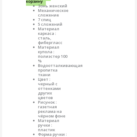
корзину
Зонь женский
Механическое
сложение
7 спиц
5 сложений
Материал
каркаса :
сталь,
фибергласс
Материал
купола :
полиэстер 100
%
Водоотталкивающая
пропитка
ткани
Цвет :
черный с
оттенками
других
цветов
Рисунок :
газетная
реклама на
чёрном фоне
Материал
ручки :
пластик
Форма ручки :