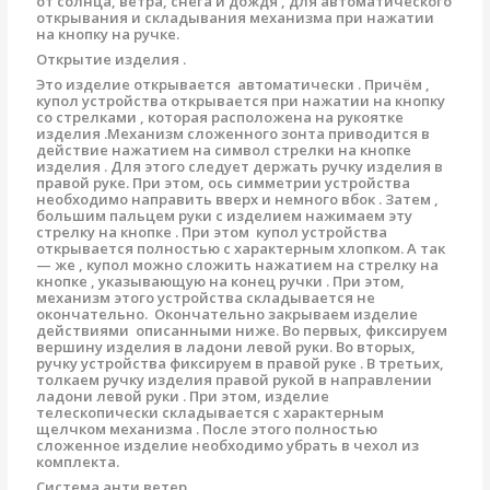
от солнца, ветра, снега и дождя , для автоматического
открывания и складывания механизма при нажатии
на кнопку на ручке.
Открытие изделия .
Это изделие открывается автоматически . Причём ,
купол устройства открывается при нажатии на кнопку
со стрелками , которая расположена на рукоятке
изделия .Механизм сложенного зонта приводится в
действие нажатием на символ стрелки на кнопке
изделия . Для этого следует держать ручку изделия в
правой руке. При этом, ось симметрии устройства
необходимо направить вверх и немного вбок . Затем ,
большим пальцем руки с изделием нажимаем эту
стрелку на кнопке . При этом купол устройства
открывается полностью с характерным хлопком. А так
— же , купол можно сложить нажатием на стрелку на
кнопке , указывающую на конец ручки . При этом,
механизм этого устройства складывается не
окончательно. Окончательно закрываем изделие
действиями описанными ниже. Во первых, фиксируем
вершину изделия в ладони левой руки. Во вторых,
ручку устройства фиксируем в правой руке . В третьих,
толкаем ручку изделия правой рукой в направлении
ладони левой руки . При этом, изделие
телескопически складывается с характерным
щелчком механизма . После этого полностью
сложенное изделие необходимо убрать в чехол из
комплекта.
Система анти ветер .