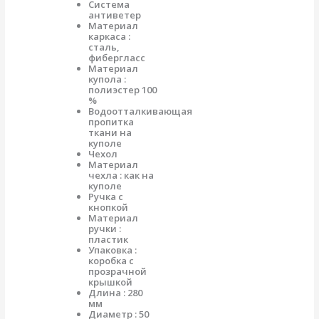
Система
антиветер
Материал
каркаса :
сталь,
фибергласс
Материал
купола :
полиэстер 100
%
Водоотталкивающая
пропитка
ткани на
куполе
Чехол
Материал
чехла : как на
куполе
Ручка с
кнопкой
Материал
ручки :
пластик
Упаковка :
коробка с
прозрачной
крышкой
Длина : 280
мм
Диаметр : 50