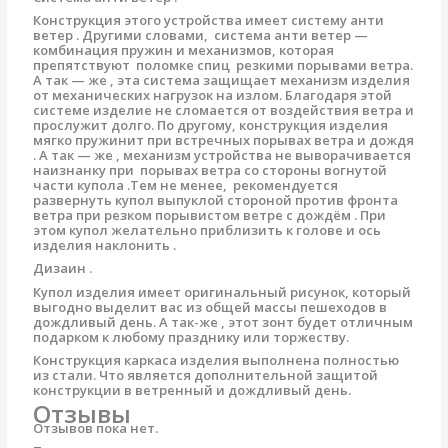
Конструкция этого устройства имеет систему анти
ветер . Другими словами, система анти ветер —
комбинация пружин и механизмов, которая
препятствуют поломке спиц резкими порывами ветра.
А так — же , эта система защищает механизм изделия
от механических нагрузок на излом. Благодаря этой
системе изделие не сломается от воздействия ветра и
прослужит долго. По другому, конструкция изделия
мягко пружинит при встречных порывах ветра и дождя
. А так — же , механизм устройства не выворачивается
наизнанку при порывах ветра со стороны вогнутой
части купола .Тем не менее, рекомендуется
развернуть купол выпуклой стороной против фронта
ветра при резком порывистом ветре с дождём . При
этом купол желательно приблизить к голове и ось
изделия наклонить .
Дизаин .
Купол изделия имеет оригинальный рисунок, который
выгодно выделит вас из общей массы пешеходов в
дождливый день. А так-же , этот зонт будет отличным
подарком к любому празднику или торжеству.
Конструкция каркаса изделия выполнена полностью
из стали. Что является дополнительной защитой
конструкции в ветренный и дождливый день.
Отзывы
Отзывов пока нет.