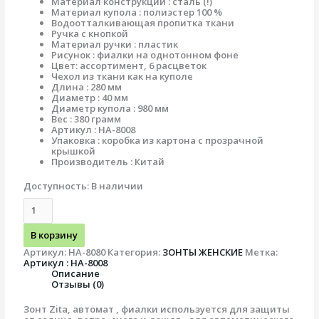
Материал конструкции : сталь (!)
Материал купола : полиэстер 100 %
Водоотталкивающая пропитка ткани
Ручка с кнопкой
Материал ручки : пластик
Рисунок : фиалки на однотонном фоне
Цвет: ассортимент, 6 расцветок
Чехол из ткани как на куполе
Длина : 280 мм
Диаметр : 40 мм
Диаметр купола : 980 мм
Вес : 380 грамм
Артикул : НА-8008
Упаковка : коробка из картона с прозрачной
крышкой
Производитель : Китай
Доступность:
В наличии
В корзину
Артикул:
HA-8080
Категория:
ЗОНТЫ ЖЕНСКИЕ
Метка:
Артикул : HA-8008
Описание
Отзывы (0)
Зонт Zita, автомат , фиалки используется для защиты