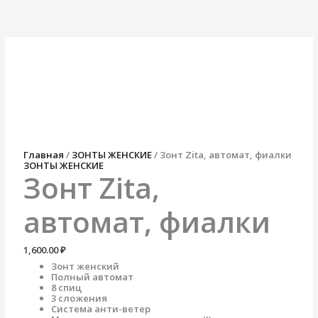
Перейти
Количество
к
товара
содержимому
Зонт
Zita,
автомат,
фиалки
Главная
/
ЗОНТЫ ЖЕНСКИЕ
/ Зонт Zita, автомат, фиалки
ЗОНТЫ ЖЕНСКИЕ
Зонт Zita,
автомат, фиалки
1,600.00
₽
Зонт женский
Полный автомат
8 спиц
3 сложения
Система анти-ветер