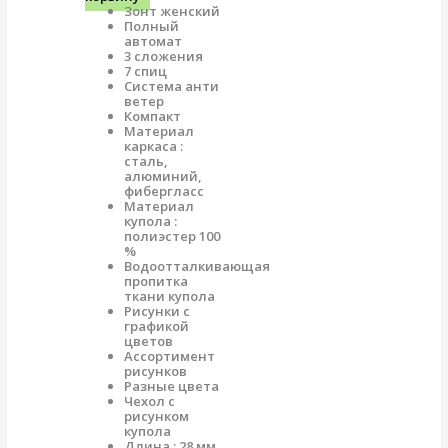
Зонт женский
Полный
автомат
3 сложения
7 спиц
Система анти
ветер
Компакт
Материал
каркаса :
сталь,
алюминий,
фибергласс
Материал
купола :
полиэстер 100
%
Водоотталкивающая
пропитка
ткани купола
Рисунки с
графикой
цветов
Ассортимент
рисунков
Разные цвета
Чехол с
рисунком
купола
Длина : 28 мм