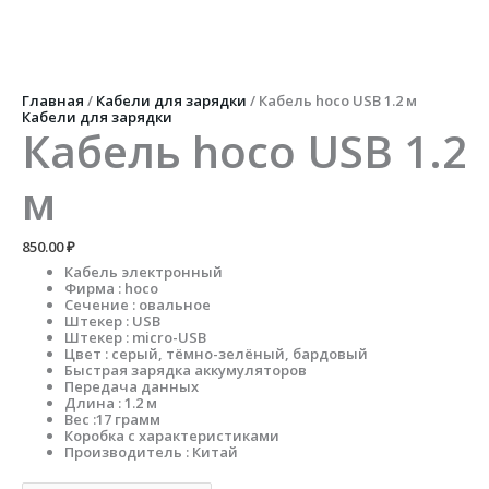
Перейти
к
содержимому
Количество
товара
Кабель
Главная
/
Кабели для зарядки
/ Кабель hoco USB 1.2 м
hoco
Кабели для зарядки
USB
Кабель hoco USB 1.2
1.2
м
м
850.00
₽
Кабель электронный
Фирма : hoco
Сечение : овальное
Штекер : USB
Штекер : micro-USB
Цвет : серый, тёмно-зелёный, бардовый
Быстрая зарядка аккумуляторов
Передача данных
Длина : 1.2 м
Вес :17 грамм
Коробка с характеристиками
Производитель : Китай