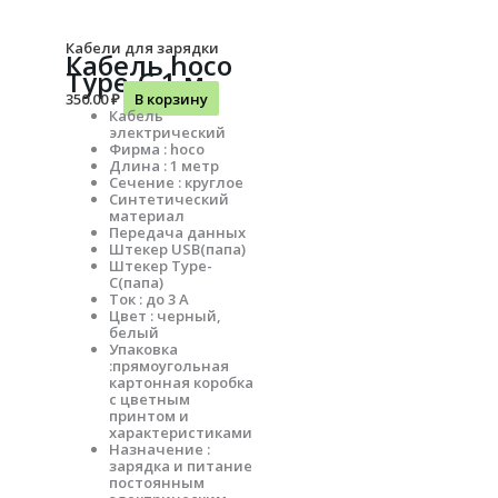
Кабели для зарядки
Кабель hoco
Type-C 1 м
350.00
₽
В корзину
Кабель
электрический
Фирма : hoco
Длина : 1 метр
Сечение : круглое
Синтетический
материал
Передача данных
Штекер USB(папа)
Штекер Type-
C(папа)
Ток : до 3 А
Цвет : черный,
белый
Упаковка
:прямоугольная
картонная коробка
с цветным
принтом и
характеристиками
Назначение :
зарядка и питание
постоянным