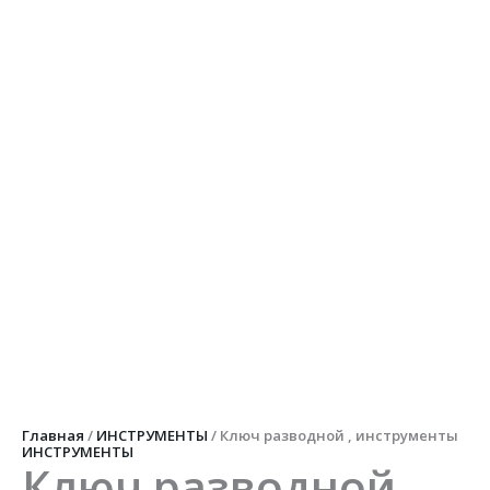
Перейти
к
содержимому
Количество
товара
Ключ
разводной
,
инструменты
Главная
/
ИНСТРУМЕНТЫ
/ Ключ разводной , инструменты
ИНСТРУМЕНТЫ
Ключ разводной ,